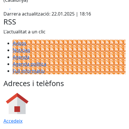
(Catalunya)
Facebook
X
Darrera actualització: 22.01.2025 | 18:16
RSS
L'actualitat a un clic
Avisos
Notícies
Agenda
Agenda política
Full informatiu
Adreces i telèfons
Accedeix