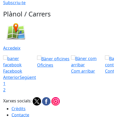
Subscriu-te
Plànol / Carrers
Accedeix
Oficines
Facebook
Com arribar
Conta
Anterior
Següent
1
2
Xarxes socials:
Crèdits
Contacte