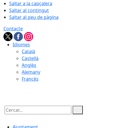
Saltar a la capçalera
Saltar al contingut
Saltar al peu de pàgina
Contacte
Idiomes
Català
Castellà
Anglès
Alemany
Francès
08.08.2026 | 21:57
Cercar:
Ajuntament