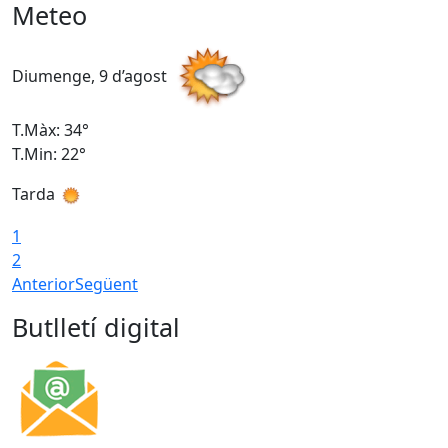
Meteo
Diumenge, 9 d’agost
D
T.Màx: 34°
T
T.Min: 22°
T
Tarda
T
1
2
Anterior
Següent
Butlletí digital