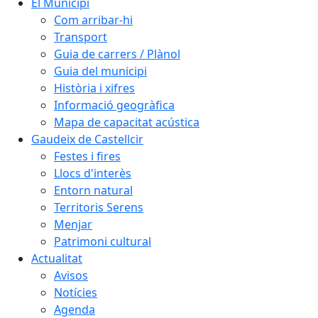
El Municipi
Com arribar-hi
Transport
Guia de carrers / Plànol
Guia del municipi
Història i xifres
Informació geogràfica
Mapa de capacitat acústica
Gaudeix de Castellcir
Festes i fires
Llocs d'interès
Entorn natural
Territoris Serens
Menjar
Patrimoni cultural
Actualitat
Avisos
Notícies
Agenda