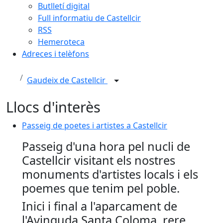
Butlletí digital
Full informatiu de Castellcir
RSS
Hemeroteca
Adreces i telèfons
Gaudeix de Castellcir
Llocs d'interès
Passeig de poetes i artistes a Castellcir
Passeig de poetes i artistes a Castellcir
Passeig d'una hora pel nucli de
Castellcir visitant els nostres
monuments d'artistes locals i els
poemes que tenim pel poble.
Inici i final a l'aparcament de
l'Avinguda Santa Coloma, rere