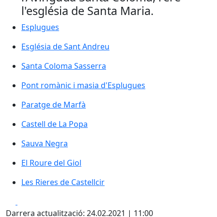
l'església de Santa Maria.
Esplugues
Esplugues
Església de Sant Andreu
Església de Sant Andreu
Santa Coloma Sasserra
Santa Coloma Sasserra
Pont romànic i masia d'Esplugues
Pont romànic i masia d'Esplugues
Paratge de Marfà
Paratge de Marfà
Castell de La Popa
Castell de La Popa
Sauva Negra
Sauva Negra
El Roure del Giol
El Roure del Giol
Les Rieres de Castellcir
Les Rieres de Castellcir
Facebook
X
Darrera actualització: 24.02.2021 | 11:00