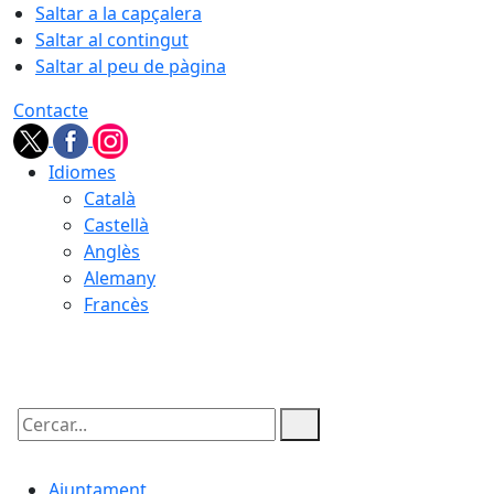
Saltar a la capçalera
Saltar al contingut
Saltar al peu de pàgina
Contacte
Idiomes
Català
Castellà
Anglès
Alemany
Francès
09.08.2026 | 15:08
Cercar:
Ajuntament