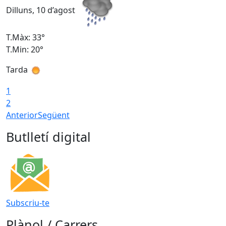
Dilluns, 10 d’agost
D
T.Màx: 33°
T
T.Min: 20°
T
Tarda
T
1
2
Anterior
Següent
Butlletí digital
Subscriu-te
Plànol / Carrers