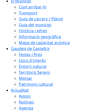
El Municipi
Com arribar-hi
Transport
Guia de carrers / Plànol
Guia del municipi
Història i xifres
Informació geogràfica
Mapa de capacitat acústica
Gaudeix de Castellcir
Festes i fires
Llocs d'interès
Entorn natural
Territoris Serens
Menjar
Patrimoni cultural
Actualitat
Avisos
Notícies
Agenda