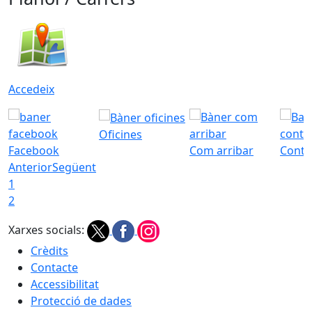
Accedeix
Oficines
Facebook
Com arribar
Conta
Anterior
Següent
1
2
Xarxes socials:
Crèdits
Contacte
Accessibilitat
Protecció de dades