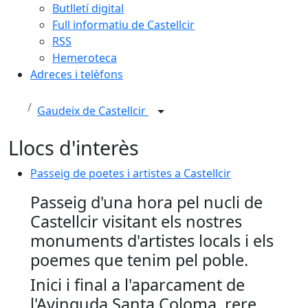
Butlletí digital
Full informatiu de Castellcir
RSS
Hemeroteca
Adreces i telèfons
Gaudeix de Castellcir
Llocs d'interès
Passeig de poetes i artistes a Castellcir
Passeig de poetes i artistes a Castellcir
Passeig d'una hora pel nucli de
Castellcir visitant els nostres
monuments d'artistes locals i els
poemes que tenim pel poble.
Inici i final a l'aparcament de
l'Avinguda Santa Coloma, rere