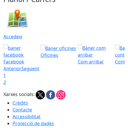
Accedeix
Oficines
Facebook
Com arribar
Conta
Anterior
Següent
1
2
Xarxes socials:
Crèdits
Contacte
Accessibilitat
Protecció de dades