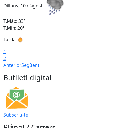
Dilluns, 10 d’agost
D
T.Màx: 33°
T
T.Min: 20°
T
Tarda
T
1
2
Anterior
Següent
Butlletí digital
Subscriu-te
Plànol / Carrers