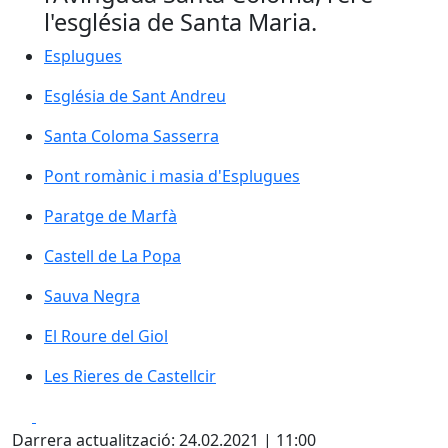
l'església de Santa Maria.
Esplugues
Esplugues
Església de Sant Andreu
Església de Sant Andreu
Santa Coloma Sasserra
Santa Coloma Sasserra
Pont romànic i masia d'Esplugues
Pont romànic i masia d'Esplugues
Paratge de Marfà
Paratge de Marfà
Castell de La Popa
Castell de La Popa
Sauva Negra
Sauva Negra
El Roure del Giol
El Roure del Giol
Les Rieres de Castellcir
Les Rieres de Castellcir
Facebook
X
Darrera actualització: 24.02.2021 | 11:00