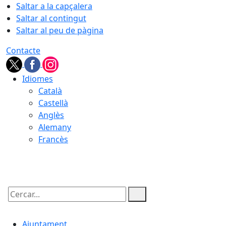
Saltar a la capçalera
Saltar al contingut
Saltar al peu de pàgina
Contacte
Idiomes
Català
Castellà
Anglès
Alemany
Francès
10.08.2026 | 11:30
Cercar:
Ajuntament