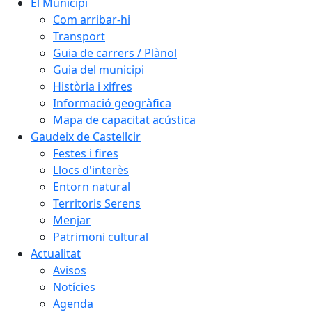
El Municipi
Com arribar-hi
Transport
Guia de carrers / Plànol
Guia del municipi
Història i xifres
Informació geogràfica
Mapa de capacitat acústica
Gaudeix de Castellcir
Festes i fires
Llocs d'interès
Entorn natural
Territoris Serens
Menjar
Patrimoni cultural
Actualitat
Avisos
Notícies
Agenda