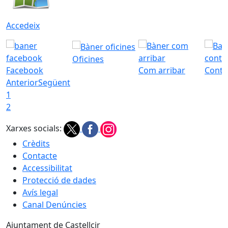
Accedeix
Oficines
Facebook
Com arribar
Conta
Anterior
Següent
1
2
Xarxes socials:
Crèdits
Contacte
Accessibilitat
Protecció de dades
Avís legal
Canal Denúncies
Ajuntament de Castellcir