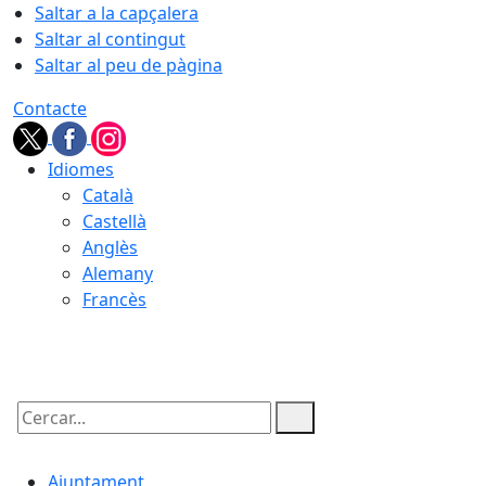
Saltar a la capçalera
Saltar al contingut
Saltar al peu de pàgina
Contacte
Idiomes
Català
Castellà
Anglès
Alemany
Francès
06.08.2026 | 21:11
Cercar:
Ajuntament