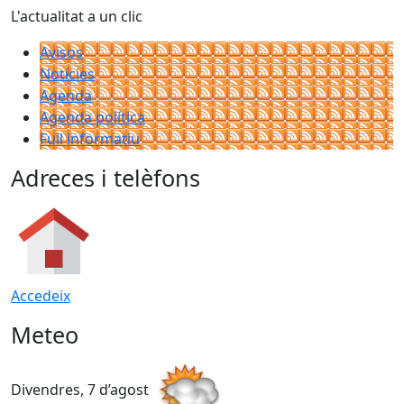
L'actualitat a un clic
Avisos
Notícies
Agenda
Agenda política
Full informatiu
Adreces i telèfons
Accedeix
Meteo
Divendres, 7 d’agost
D