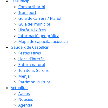
El Municipi
Com arribar-hi
Transport
Guia de carrers / Plànol
Guia del municipi
Història i xifres
Informació geogràfica
Mapa de capacitat acústica
Gaudeix de Castellcir
Festes i fires
Llocs d'interès
Entorn natural
Territoris Serens
Menjar
Patrimoni cultural
Actualitat
Avisos
Notícies
Agenda