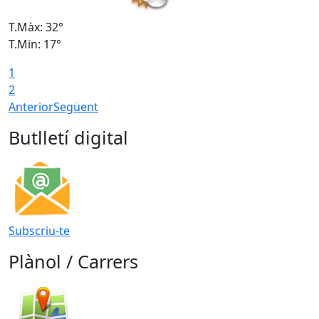
T.Màx: 32°
T
T.Min: 17°
T
1
T
2
Anterior
Següent
Butlletí digital
Subscriu-te
Plànol / Carrers