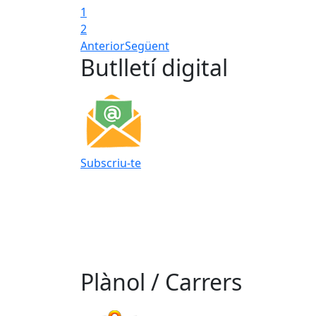
1
2
Anterior
Següent
Butlletí digital
Subscriu-te
Plànol / Carrers