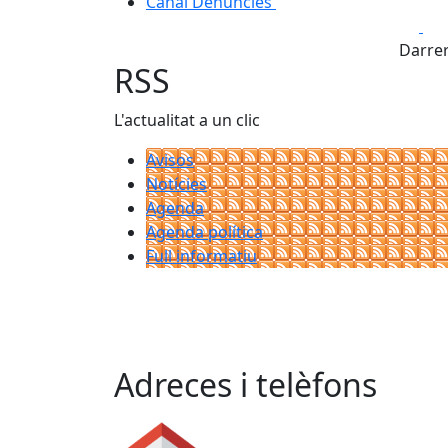
Canal Denúncies
Fa
Darrer
RSS
L'actualitat a un clic
Avisos
Notícies
Agenda
Agenda política
Full informatiu
Adreces i telèfons