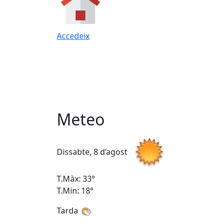
Accedeix
Meteo
Dissabte, 8 d’agost
T.Màx: 33°
T.Min: 18°
Tarda