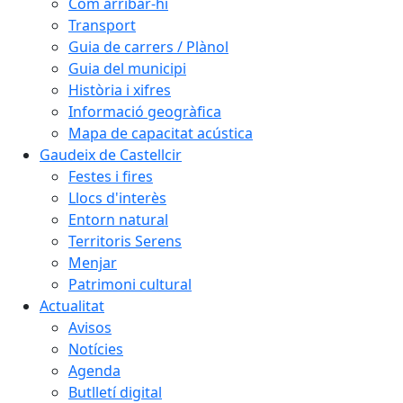
Com arribar-hi
Transport
Guia de carrers / Plànol
Guia del municipi
Història i xifres
Informació geogràfica
Mapa de capacitat acústica
Gaudeix de Castellcir
Festes i fires
Llocs d'interès
Entorn natural
Territoris Serens
Menjar
Patrimoni cultural
Actualitat
Avisos
Notícies
Agenda
Butlletí digital