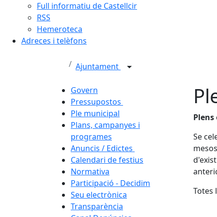
Full informatiu de Castellcir
RSS
Hemeroteca
Adreces i telèfons
Ajuntament
Pl
Govern
Pressupostos
Ple municipal
Plens 
Plans, campanyes i
programes
Se cel
Anuncis / Edictes
mesos 
Calendari de festius
d'exis
Normativa
anteri
Participació - Decidim
Totes 
Seu electrònica
Transparència