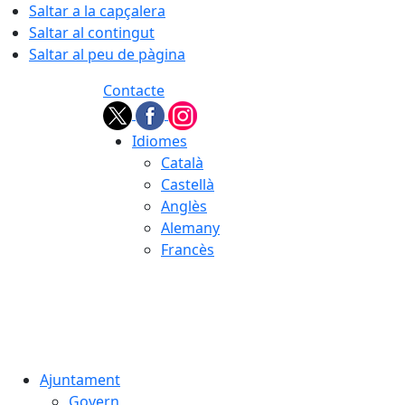
Saltar a la capçalera
Saltar al contingut
Saltar al peu de pàgina
Contacte
Idiomes
Català
Castellà
Anglès
Alemany
Francès
07.08.2026 | 18:32
Ajuntament
Govern