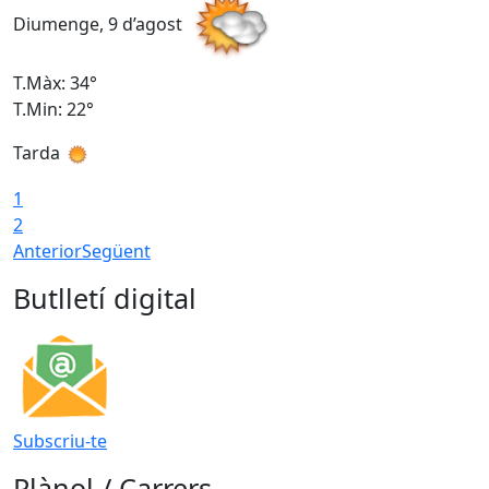
Diumenge, 9 d’agost
D
T.Màx: 34°
T
T.Min: 22°
T
Tarda
T
1
2
Anterior
Següent
Butlletí digital
Subscriu-te
Plànol / Carrers