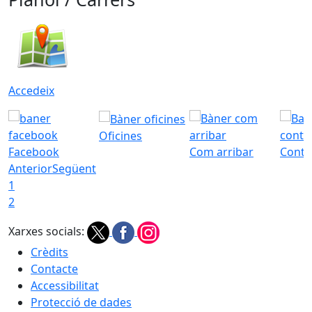
Accedeix
Oficines
Facebook
Com arribar
Conta
Anterior
Següent
1
2
Xarxes socials:
Crèdits
Contacte
Accessibilitat
Protecció de dades