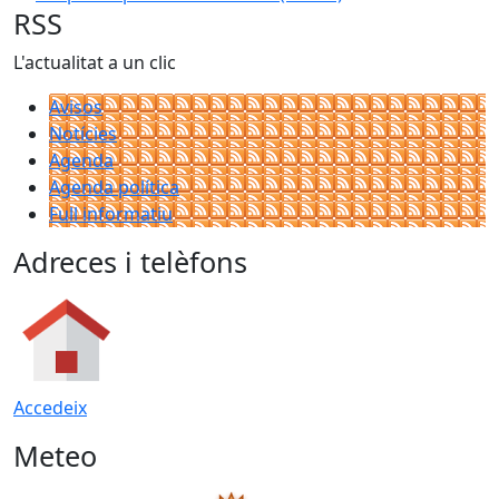
RSS
L'actualitat a un clic
Avisos
Notícies
Agenda
Agenda política
Full informatiu
Adreces i telèfons
Accedeix
Meteo