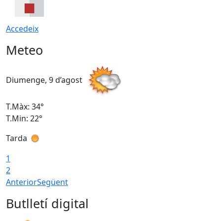
Accedeix
Meteo
Diumenge, 9 d’agost
D
T.Màx: 34°
T
T.Min: 22°
T
Tarda
T
1
2
Anterior
Següent
Butlletí digital