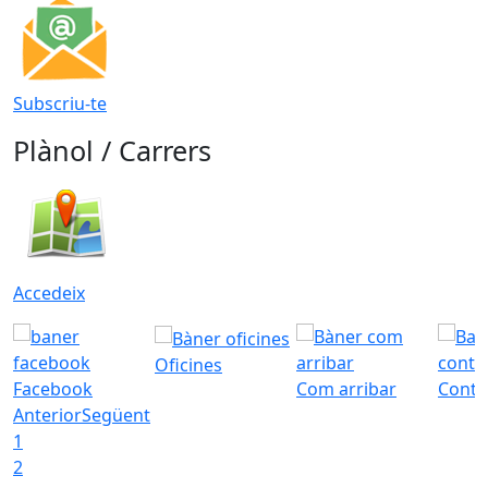
Subscriu-te
Plànol / Carrers
Accedeix
Oficines
Facebook
Com arribar
Conta
Anterior
Següent
1
2