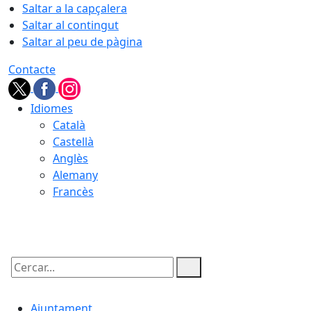
Saltar a la capçalera
Saltar al contingut
Saltar al peu de pàgina
Contacte
Idiomes
Català
Castellà
Anglès
Alemany
Francès
08.08.2026 | 14:46
Cercar:
Ajuntament