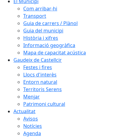
El Municipi
Com arribar-hi
Transport
Guia de carrers / Plànol
Guia del municipi
Història i xifres
Informació geogràfica
Mapa de capacitat acústica
Gaudeix de Castellcir
Festes i fires
Llocs d'interès
Entorn natural
Territoris Serens
Menjar
Patrimoni cultural
Actualitat
Avisos
Notícies
Agenda