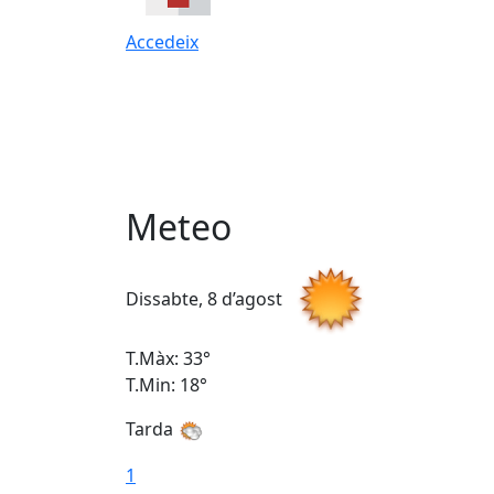
Accedeix
Meteo
Dissabte, 8 d’agost
T.Màx: 33°
T.Min: 18°
Tarda
1