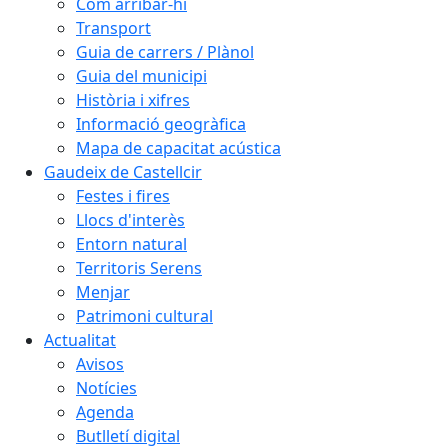
Com arribar-hi
Transport
Guia de carrers / Plànol
Guia del municipi
Història i xifres
Informació geogràfica
Mapa de capacitat acústica
Gaudeix de Castellcir
Festes i fires
Llocs d'interès
Entorn natural
Territoris Serens
Menjar
Patrimoni cultural
Actualitat
Avisos
Notícies
Agenda
Butlletí digital