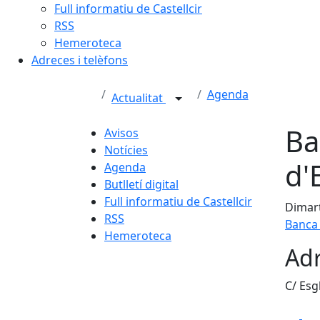
Full informatiu de Castellcir
RSS
Hemeroteca
Adreces i telèfons
Agenda
Actualitat
Ba
Avisos
Notícies
d'
Agenda
Butlletí digital
Full informatiu de Castellcir
Dimart
RSS
Banca 
Hemeroteca
Adr
C/ Esg
Fa