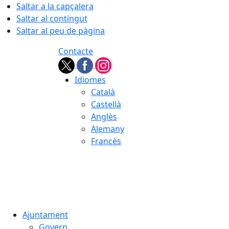
Saltar a la capçalera
Saltar al contingut
Saltar al peu de pàgina
Contacte
Idiomes
Català
Castellà
Anglès
Alemany
Francès
07.08.2026 | 23:34
Ajuntament
Govern