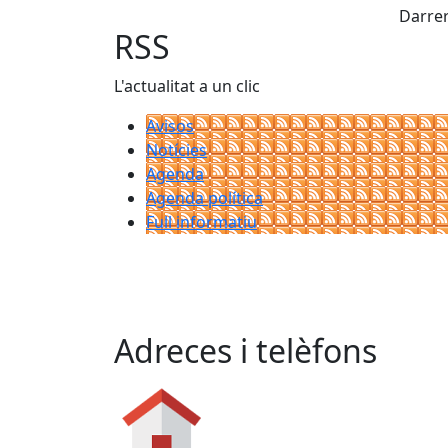
Darrer
RSS
L'actualitat a un clic
Avisos
Notícies
Agenda
Agenda política
Full informatiu
Adreces i telèfons