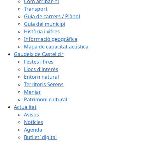
Com arribar-hi
Transport
Guia de carrers / Plànol
Guia del municipi
Història i xifres
Informació geogràfica
Mapa de capacitat acústica
Gaudeix de Castellcir
Festes i fires
Llocs d'interès
Entorn natural
Territoris Serens
Menjar
Patrimoni cultural
Actualitat
Avisos
Notícies
Agenda
Butlletí digital