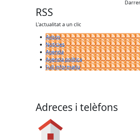
Darrer
RSS
L'actualitat a un clic
Avisos
Notícies
Agenda
Agenda política
Full informatiu
Adreces i telèfons