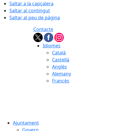
Saltar a la capçalera
Saltar al contingut
Saltar al peu de pàgina
Contacte
Idiomes
Català
Castellà
Anglès
Alemany
Francès
09.08.2026 | 09:33
Ajuntament
Govern