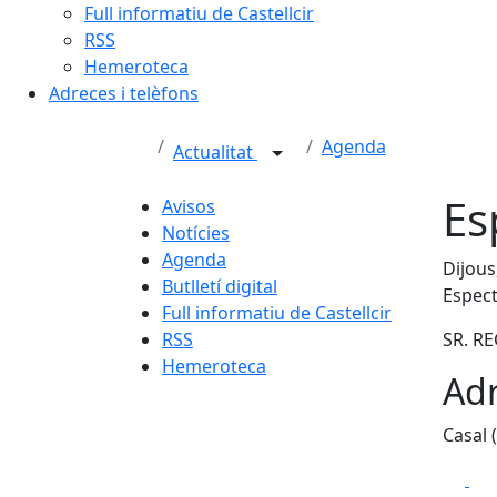
Full informatiu de Castellcir
RSS
Hemeroteca
Adreces i telèfons
Agenda
Actualitat
Es
Avisos
Notícies
Agenda
Dijous
Butlletí digital
Espect
Full informatiu de Castellcir
RSS
SR. RE
Hemeroteca
Adr
Casal (
Fa