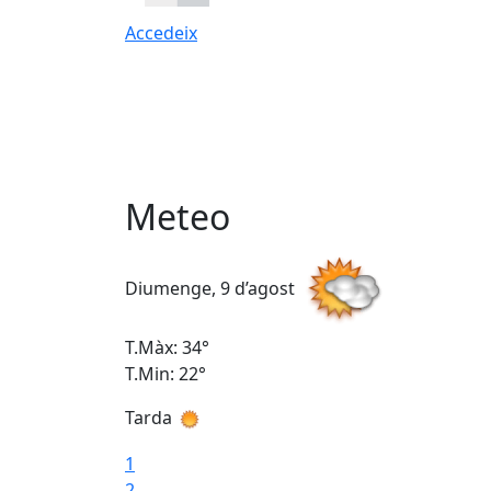
Accedeix
Meteo
Diumenge, 9 d’agost
T.Màx: 34°
T.Min: 22°
Tarda
1
2