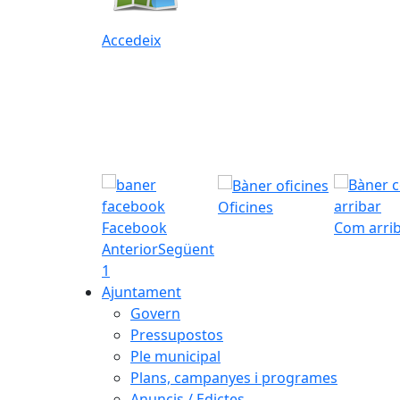
Accedeix
Oficines
Facebook
Com arri
Anterior
Següent
1
Ajuntament
Govern
Pressupostos
Ple municipal
Plans, campanyes i programes
Anuncis / Edictes