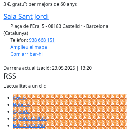
3 €, gratuït per majors de 60 anys
Sala Sant Jordi
Plaça de l'Era, 5 - 08183 Castellcir - Barcelona
(Catalunya)
Telèfon:
938 668 151
Amplieu el mapa
Com arribar-hi
Leaflet
| ©
OpenStreetMap
contributors
Facebook
X
+
Darrera actualització: 23.05.2025 | 13:20
−
RSS
L'actualitat a un clic
Avisos
Notícies
Agenda
Agenda política
Full informatiu