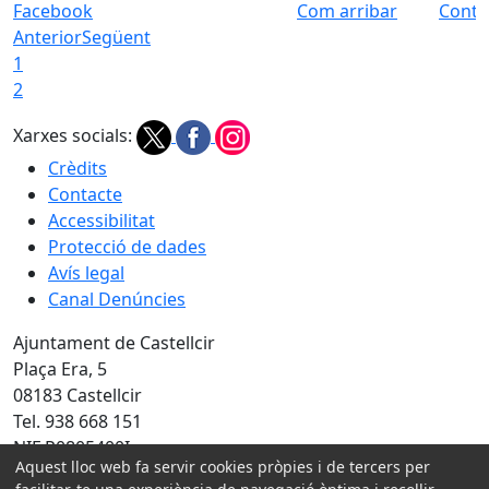
Facebook
Com arribar
Conta
Anterior
Següent
1
2
Xarxes socials:
Crèdits
Contacte
Accessibilitat
Protecció de dades
Avís legal
Canal Denúncies
Ajuntament de Castellcir
Plaça Era, 5
08183 Castellcir
Tel. 938 668 151
NIF P0805400I
Aquest lloc web fa servir cookies pròpies i de tercers per