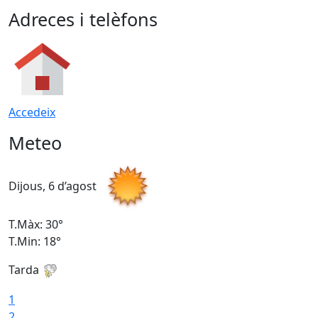
Adreces i telèfons
Accedeix
Meteo
Dijous, 6 d’agost
D
T.Màx: 30°
T
T.Min: 18°
T
Tarda
T
1
2