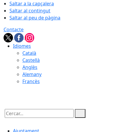
Saltar a la capçalera
Saltar al contingut
Saltar al peu de pàgina
Contacte
Idiomes
Català
Castellà
Anglès
Alemany
Francès
06.08.2026 | 05:58
Cercar:
Ajuntament