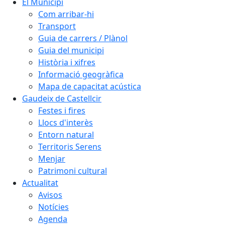
El Municipi
Com arribar-hi
Transport
Guia de carrers / Plànol
Guia del municipi
Història i xifres
Informació geogràfica
Mapa de capacitat acústica
Gaudeix de Castellcir
Festes i fires
Llocs d'interès
Entorn natural
Territoris Serens
Menjar
Patrimoni cultural
Actualitat
Avisos
Notícies
Agenda