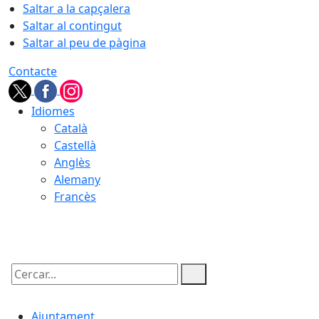
Saltar a la capçalera
Saltar al contingut
Saltar al peu de pàgina
Contacte
Idiomes
Català
Castellà
Anglès
Alemany
Francès
09.08.2026 | 10:43
Cercar:
Ajuntament