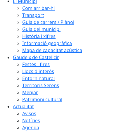
El Municipi
Com arribar-hi
Transport
Guia de carrers / Plànol
Guia del municipi
Història i xifres
Informació geogràfica
Mapa de capacitat acústica
Gaudeix de Castellcir
Festes i fires
Llocs d'interès
Entorn natural
Territoris Serens
Menjar
Patrimoni cultural
Actualitat
Avisos
Notícies
Agenda