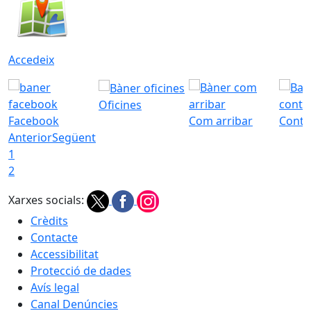
Accedeix
Oficines
Facebook
Com arribar
Conta
Anterior
Següent
1
2
Xarxes socials:
Crèdits
Contacte
Accessibilitat
Protecció de dades
Avís legal
Canal Denúncies