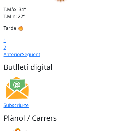
T.Màx: 34°
T
T.Min: 22°
T
Tarda
T
1
2
Anterior
Següent
Butlletí digital
Subscriu-te
Plànol / Carrers