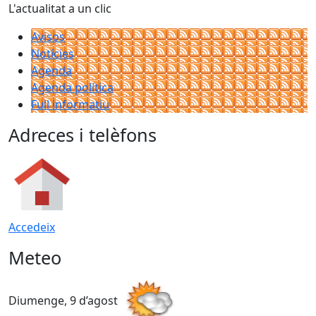
L'actualitat a un clic
Avisos
Notícies
Agenda
Agenda política
Full informatiu
Adreces i telèfons
Accedeix
Meteo
Diumenge, 9 d’agost
D