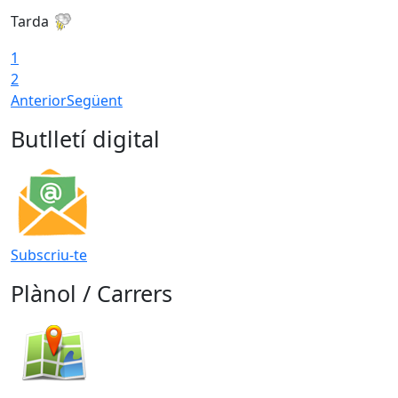
Tarda
T
1
2
Anterior
Següent
Butlletí digital
Subscriu-te
Plànol / Carrers