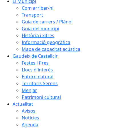
El Municipi
Com arribar-hi
Transport
Guia de carrers / Plànol
Guia del municipi
Història i xifres
Informació geogràfica
Mapa de capacitat acústica
Gaudeix de Castellcir
Festes i fires
Llocs d'interès
Entorn natural
Territoris Serens
Menjar
Patrimoni cultural
Actualitat
Avisos
Notícies
Agenda