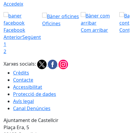
Accedeix
Oficines
Facebook
Com arribar
Conta
Anterior
Següent
1
2
Xarxes socials:
Crèdits
Contacte
Accessibilitat
Protecció de dades
Avís legal
Canal Denúncies
Ajuntament de Castellcir
Plaça Era, 5