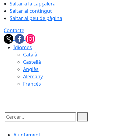
Saltar a la capçalera
Saltar al contingut
Saltar al peu de pàgina
Contacte
Idiomes
Català
Castellà
Anglès
Alemany
Francès
06.08.2026 | 08:42
Cercar:
Ajuntament