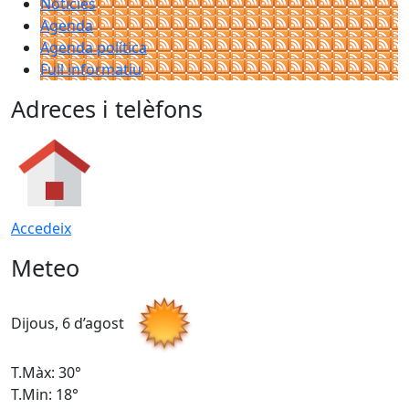
Notícies
Agenda
Agenda política
Full informatiu
Adreces i telèfons
Accedeix
Meteo
Dijous, 6 d’agost
D
T.Màx: 30°
T
T.Min: 18°
T