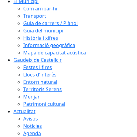
El Municipi
Com arribar-hi
Transport
Guia de carrers / Plànol
Guia del municipi
Història i xifres
Informació geogràfica
Mapa de capacitat acústica
Gaudeix de Castellcir
Festes i fires
Llocs d'interès
Entorn natural
Territoris Serens
Menjar
Patrimoni cultural
Actualitat
Avisos
Notícies
Agenda