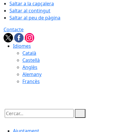
Saltar a la capçalera
Saltar al contingut
Saltar al peu de pàgina
Contacte
Idiomes
Català
Castellà
Anglès
Alemany
Francès
06.08.2026 | 16:44
Cercar:
Ajuntament