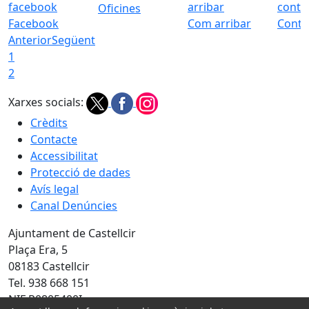
Oficines
Facebook
Com arribar
Conta
Anterior
Següent
1
2
Xarxes socials:
Crèdits
Contacte
Accessibilitat
Protecció de dades
Avís legal
Canal Denúncies
Ajuntament de Castellcir
Plaça Era, 5
08183 Castellcir
Tel. 938 668 151
NIF P0805400I