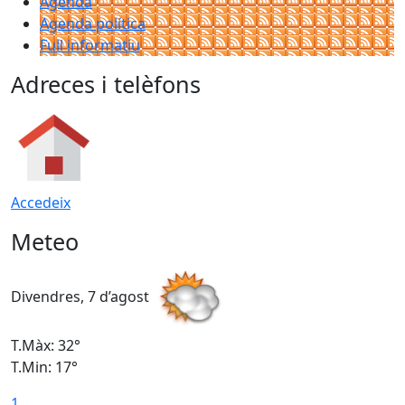
Agenda
Agenda política
Full informatiu
Adreces i telèfons
Accedeix
Meteo
Divendres, 7 d’agost
D
T.Màx: 32°
T
T.Min: 17°
T
1
T