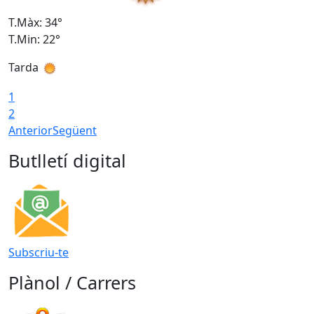
T.Màx: 34°
T
T.Min: 22°
T
Tarda
T
1
2
Anterior
Següent
Butlletí digital
Subscriu-te
Plànol / Carrers