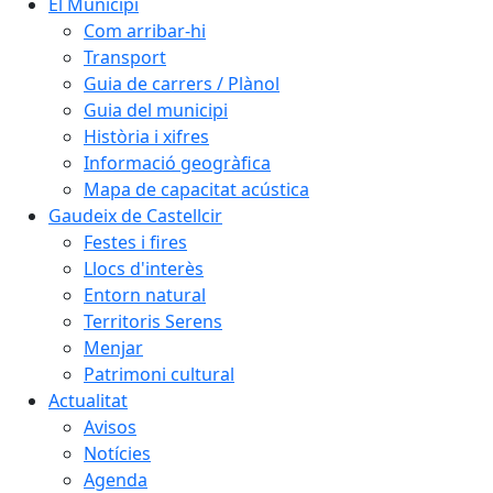
El Municipi
Com arribar-hi
Transport
Guia de carrers / Plànol
Guia del municipi
Història i xifres
Informació geogràfica
Mapa de capacitat acústica
Gaudeix de Castellcir
Festes i fires
Llocs d'interès
Entorn natural
Territoris Serens
Menjar
Patrimoni cultural
Actualitat
Avisos
Notícies
Agenda