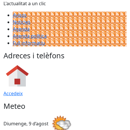
L'actualitat a un clic
Avisos
Notícies
Agenda
Agenda política
Full informatiu
Adreces i telèfons
Accedeix
Meteo
Diumenge, 9 d’agost
D