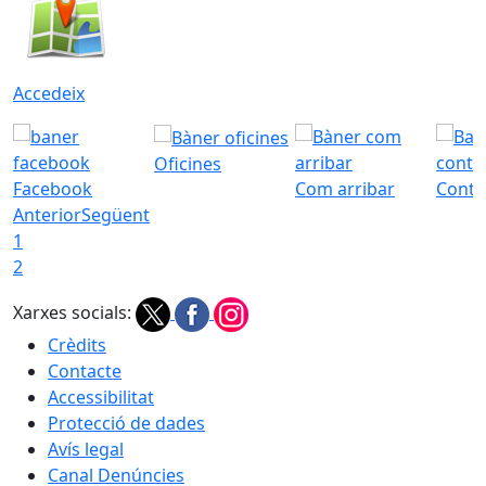
Accedeix
Oficines
Facebook
Com arribar
Conta
Anterior
Següent
1
2
Xarxes socials:
Crèdits
Contacte
Accessibilitat
Protecció de dades
Avís legal
Canal Denúncies