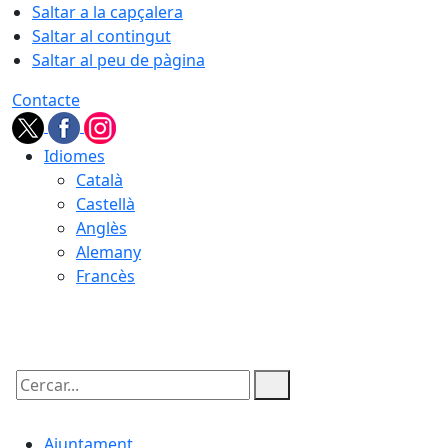
Saltar a la capçalera
Saltar al contingut
Saltar al peu de pàgina
Contacte
Idiomes
Català
Castellà
Anglès
Alemany
Francès
09.08.2026 | 07:35
Cercar:
Ajuntament