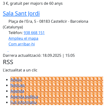
3 €, gratuït per majors de 60 anys
Sala Sant Jordi
Plaça de l'Era, 5 - 08183 Castellcir - Barcelona
(Catalunya)
Telèfon:
938 668 151
Amplieu el mapa
Com arribar-hi
Leaflet
| ©
OpenStreetMap
contributors
Facebook
X
+
Darrera actualització: 18.09.2025 | 15:05
−
RSS
L'actualitat a un clic
Avisos
Notícies
Agenda
Agenda política
Full informatiu