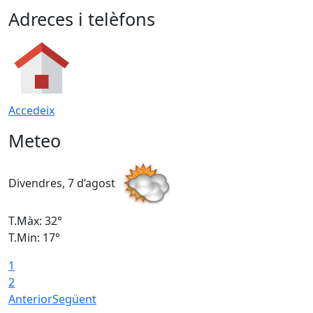
Adreces i telèfons
Accedeix
Meteo
Divendres, 7 d’agost
D
T.Màx: 32°
T
T.Min: 17°
T
1
T
2
Anterior
Següent