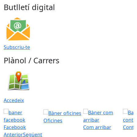
Butlletí digital
Subscriu-te
Plànol / Carrers
Accedeix
Oficines
Facebook
Com arribar
Conta
Anterior
Següent