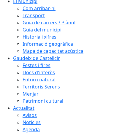
El Municipi
Com arribar-hi
Transport
Guia de carrers / Plànol
Guia del municipi
Història i xifres
Informació geogràfica
Mapa de capacitat acústica
Gaudeix de Castellcir
Festes i fires
Llocs d'interès
Entorn natural
Territoris Serens
Menjar
Patrimoni cultural
Actualitat
Avisos
Notícies
Agenda