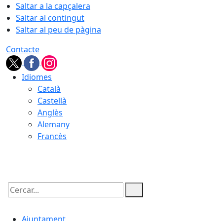
Saltar a la capçalera
Saltar al contingut
Saltar al peu de pàgina
Contacte
Idiomes
Català
Castellà
Anglès
Alemany
Francès
06.08.2026 | 20:49
Cercar:
Ajuntament