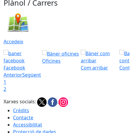
Plànol / Carrers
Accedeix
Oficines
Facebook
Com arribar
Conta
Anterior
Següent
1
2
Xarxes socials:
Crèdits
Contacte
Accessibilitat
Protecció de dades