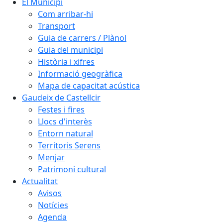
El Municipi
Com arribar-hi
Transport
Guia de carrers / Plànol
Guia del municipi
Història i xifres
Informació geogràfica
Mapa de capacitat acústica
Gaudeix de Castellcir
Festes i fires
Llocs d'interès
Entorn natural
Territoris Serens
Menjar
Patrimoni cultural
Actualitat
Avisos
Notícies
Agenda