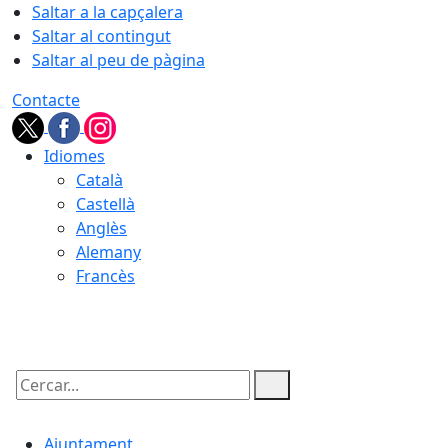
Saltar a la capçalera
Saltar al contingut
Saltar al peu de pàgina
Contacte
Idiomes
Català
Castellà
Anglès
Alemany
Francès
06.08.2026 | 07:05
Cercar:
Ajuntament