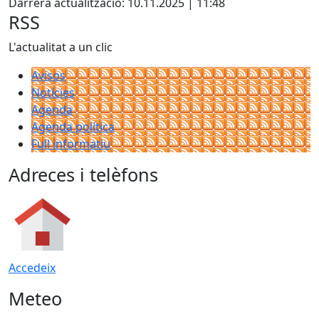
Darrera actualització: 10.11.2025 | 11:48
RSS
L'actualitat a un clic
Avisos
Notícies
Agenda
Agenda política
Full informatiu
Adreces i telèfons
Accedeix
Meteo