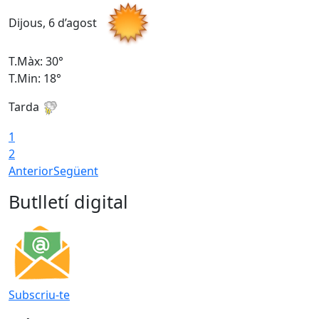
Dijous, 6 d’agost
D
T.Màx: 30°
T
T.Min: 18°
T
Tarda
T
1
2
Anterior
Següent
Butlletí digital
Subscriu-te