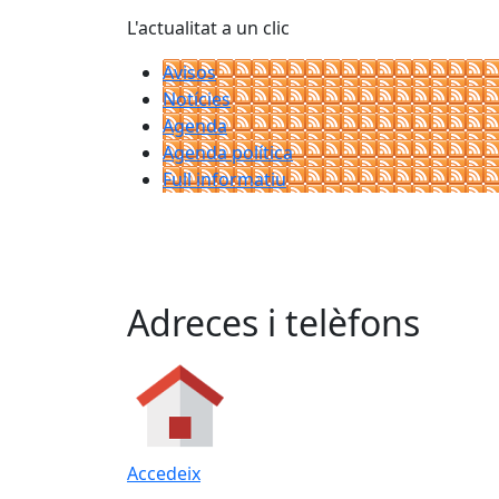
L'actualitat a un clic
Avisos
Notícies
Agenda
Agenda política
Full informatiu
Adreces i telèfons
Accedeix