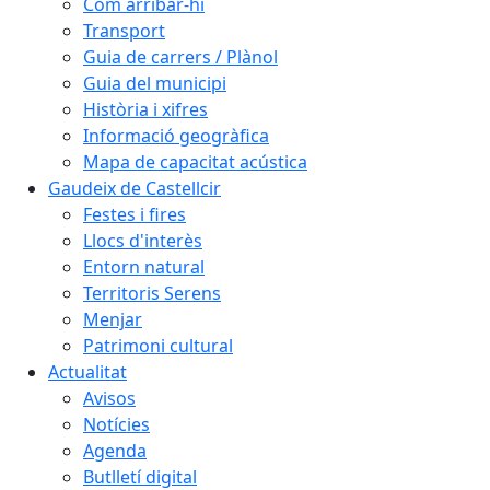
Com arribar-hi
Transport
Guia de carrers / Plànol
Guia del municipi
Història i xifres
Informació geogràfica
Mapa de capacitat acústica
Gaudeix de Castellcir
Festes i fires
Llocs d'interès
Entorn natural
Territoris Serens
Menjar
Patrimoni cultural
Actualitat
Avisos
Notícies
Agenda
Butlletí digital