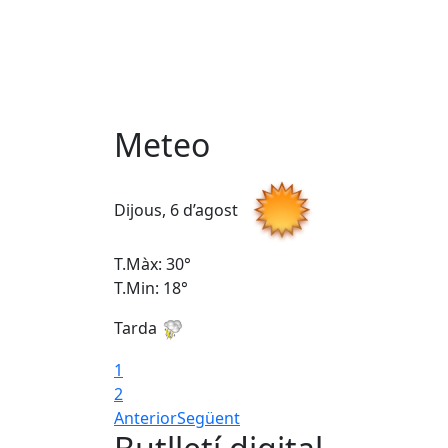
Meteo
Dijous, 6 d’agost
T.Màx: 30°
T.Min: 18°
Tarda
1
2
Anterior
Següent