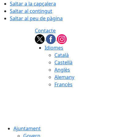
Saltar a la capçalera
Saltar al contingut
Saltar al peu de pàgina
Contacte
Idiomes
Català
Castellà
Anglès
Alemany
Francès
06.08.2026 | 04:19
Ajuntament
Govern