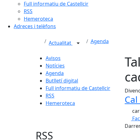
Full informatiu de Castellcir
RSS
Hemeroteca
Adreces i telèfons
Agenda
Actualitat
Ta
Avisos
Notícies
ca
Agenda
Butlletí digital
Full informatiu de Castellcir
Divend
RSS
Cal
Hemeroteca
car
Fa
Darrer
RSS