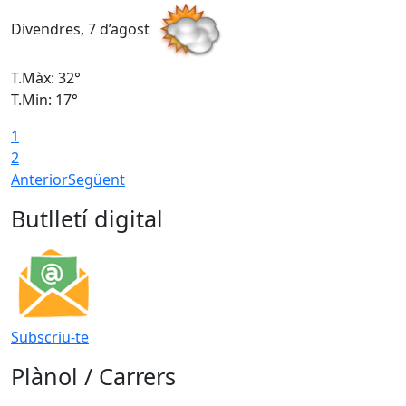
Divendres, 7 d’agost
D
T.Màx: 32°
T
T.Min: 17°
T
1
T
2
Anterior
Següent
Butlletí digital
Subscriu-te
Plànol / Carrers