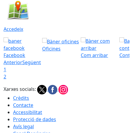
Accedeix
Oficines
Facebook
Com arribar
Conta
Anterior
Següent
1
2
Xarxes socials:
Crèdits
Contacte
Accessibilitat
Protecció de dades
Avís legal