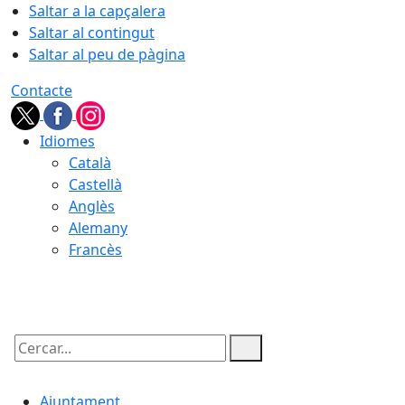
Saltar a la capçalera
Saltar al contingut
Saltar al peu de pàgina
Contacte
Idiomes
Català
Castellà
Anglès
Alemany
Francès
06.08.2026 | 13:38
Cercar:
Ajuntament