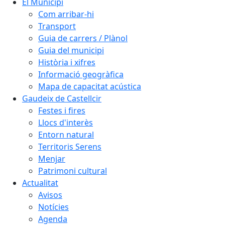
El Municipi
Com arribar-hi
Transport
Guia de carrers / Plànol
Guia del municipi
Història i xifres
Informació geogràfica
Mapa de capacitat acústica
Gaudeix de Castellcir
Festes i fires
Llocs d'interès
Entorn natural
Territoris Serens
Menjar
Patrimoni cultural
Actualitat
Avisos
Notícies
Agenda