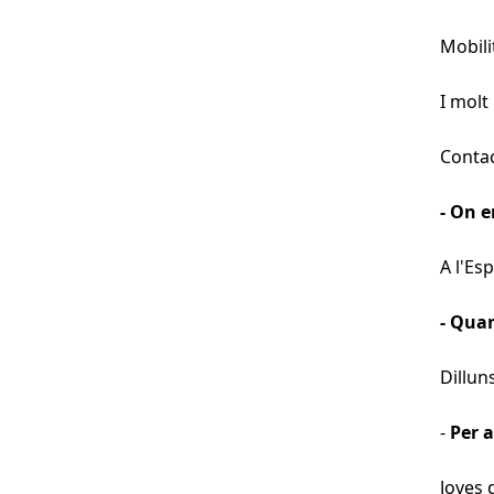
Mobili
I molt
Conta
- On 
A l'Esp
- Qua
Dillun
-
Per a
Joves 