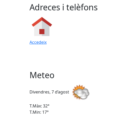
Adreces i telèfons
Accedeix
Meteo
Divendres, 7 d’agost
T.Màx: 32°
T.Min: 17°