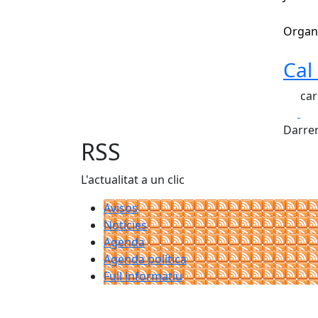
Organi
Cal
car
Fa
Darrer
RSS
L'actualitat a un clic
Avisos
Notícies
Agenda
Agenda política
Full informatiu