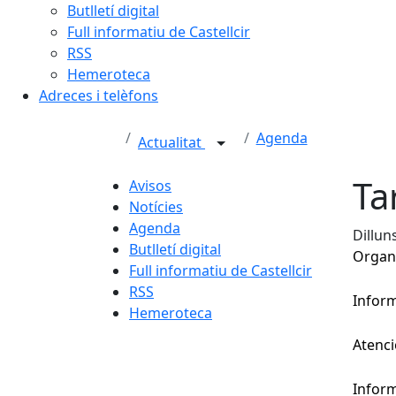
Butlletí digital
Full informatiu de Castellcir
RSS
Hemeroteca
Adreces i telèfons
Agenda
Actualitat
Ta
Avisos
Notícies
Agenda
Dillun
Butlletí digital
Organit
Full informatiu de Castellcir
RSS
Infor
Hemeroteca
Atenci
Inform