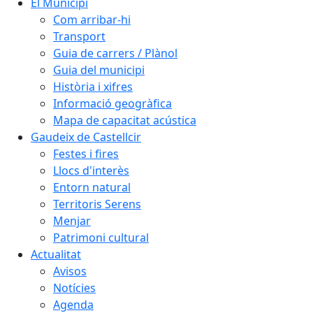
El Municipi
Com arribar-hi
Transport
Guia de carrers / Plànol
Guia del municipi
Història i xifres
Informació geogràfica
Mapa de capacitat acústica
Gaudeix de Castellcir
Festes i fires
Llocs d'interès
Entorn natural
Territoris Serens
Menjar
Patrimoni cultural
Actualitat
Avisos
Notícies
Agenda