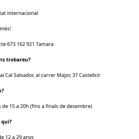
tat internacional
 més!
cte 673 162 921 Tamara
ens trobareu?
ai Cal Salvador, al carrer Major, 37 Castellcir
n?
s de 15 a 20h (fins a finals de desembre)
 qui?
de 12 a 29 anys