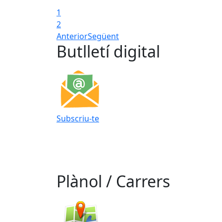
1
2
Anterior
Següent
Butlletí digital
Subscriu-te
Plànol / Carrers