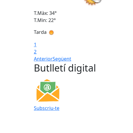
T.Màx: 34°
T.Min: 22°
Tarda
1
2
Anterior
Següent
Butlletí digital
Subscriu-te