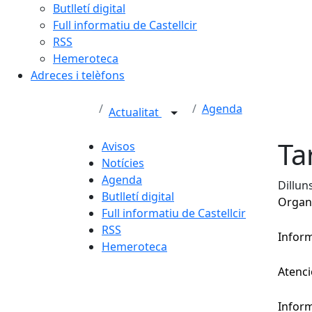
Butlletí digital
Full informatiu de Castellcir
RSS
Hemeroteca
Adreces i telèfons
Agenda
Actualitat
Ta
Avisos
Notícies
Agenda
Dillun
Butlletí digital
Organit
Full informatiu de Castellcir
RSS
Infor
Hemeroteca
Atenci
Inform