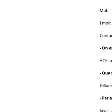
Mobili
I molt
Conta
- On 
A l'Esp
- Qua
Dillun
-
Per a
Joves 