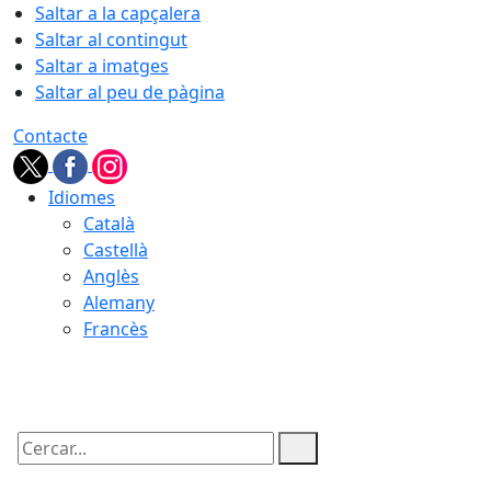
Saltar a la capçalera
Saltar al contingut
Saltar a imatges
Saltar al peu de pàgina
Contacte
Idiomes
Català
Castellà
Anglès
Alemany
Francès
07.08.2026 | 17:26
Cercar: