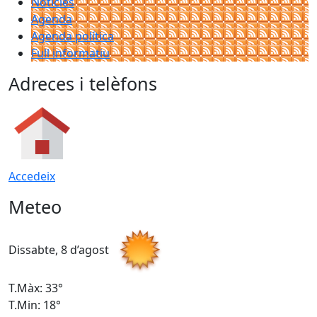
Notícies
Agenda
Agenda política
Full informatiu
Adreces i telèfons
Accedeix
Meteo
Dissabte, 8 d’agost
D
T.Màx: 33°
T
T.Min: 18°
T