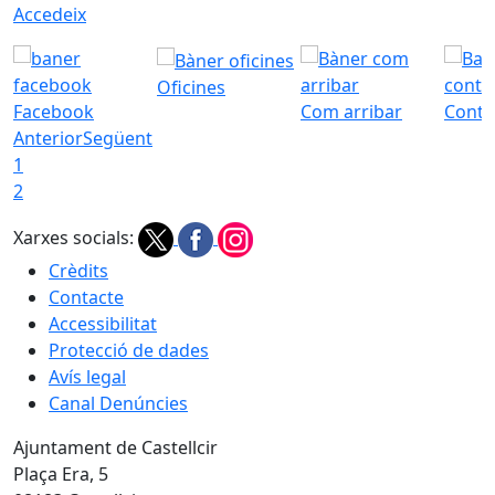
Accedeix
Oficines
Facebook
Com arribar
Conta
Anterior
Següent
1
2
Xarxes socials:
Crèdits
Contacte
Accessibilitat
Protecció de dades
Avís legal
Canal Denúncies
Ajuntament de Castellcir
Plaça Era, 5