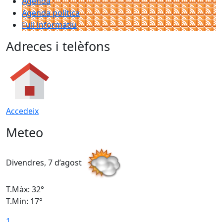
Agenda
Agenda política
Full informatiu
Adreces i telèfons
Accedeix
Meteo
Divendres, 7 d’agost
D
T.Màx: 32°
T
T.Min: 17°
T
1
T