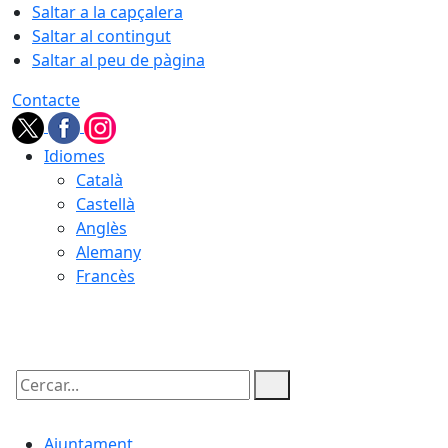
Saltar a la capçalera
Saltar al contingut
Saltar al peu de pàgina
Contacte
Idiomes
Català
Castellà
Anglès
Alemany
Francès
07.08.2026 | 09:00
Cercar:
Ajuntament