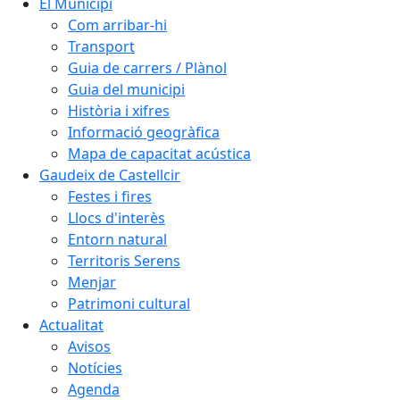
El Municipi
Com arribar-hi
Transport
Guia de carrers / Plànol
Guia del municipi
Història i xifres
Informació geogràfica
Mapa de capacitat acústica
Gaudeix de Castellcir
Festes i fires
Llocs d'interès
Entorn natural
Territoris Serens
Menjar
Patrimoni cultural
Actualitat
Avisos
Notícies
Agenda