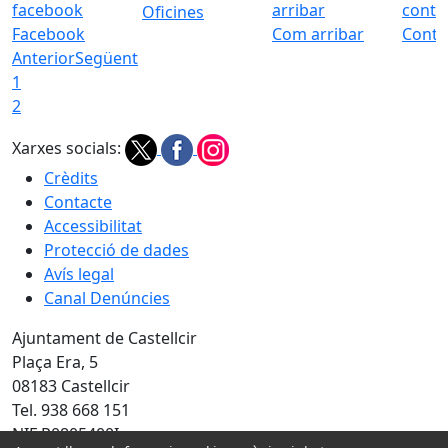
Oficines
Facebook
Com arribar
Conta
Anterior
Següent
1
2
Xarxes socials:
Crèdits
Contacte
Accessibilitat
Protecció de dades
Avís legal
Canal Denúncies
Ajuntament de Castellcir
Plaça Era, 5
08183 Castellcir
Tel. 938 668 151
NIF P0805400I