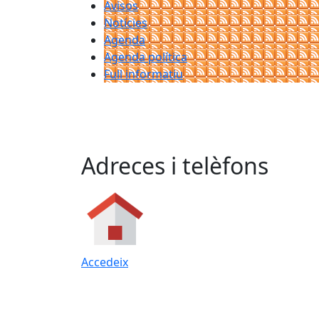
Avisos
Notícies
Agenda
Agenda política
Full informatiu
Adreces i telèfons
Accedeix