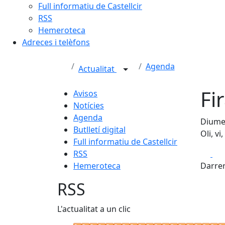
Full informatiu de Castellcir
RSS
Hemeroteca
Adreces i telèfons
Agenda
Actualitat
Fir
Avisos
Notícies
Agenda
Diumen
Butlletí digital
Oli, v
Full informatiu de Castellcir
Fa
RSS
Hemeroteca
Darrer
RSS
L'actualitat a un clic