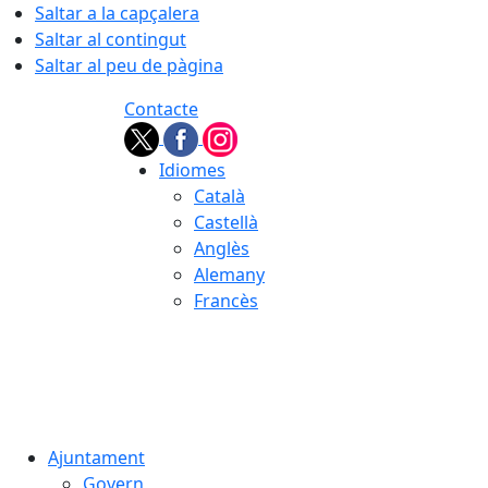
Saltar a la capçalera
Saltar al contingut
Saltar al peu de pàgina
Contacte
Idiomes
Català
Castellà
Anglès
Alemany
Francès
09.08.2026 | 07:22
Ajuntament
Govern