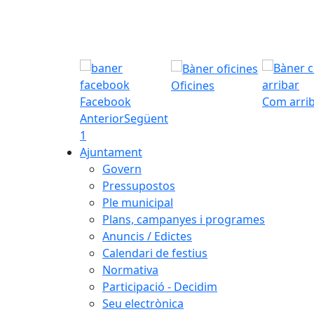
Oficines
Facebook
Com arri
Anterior
Següent
1
Ajuntament
Govern
Pressupostos
Ple municipal
Plans, campanyes i programes
Anuncis / Edictes
Calendari de festius
Normativa
Participació - Decidim
Seu electrònica