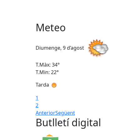
Meteo
Diumenge, 9 d’agost
T.Màx: 34°
T.Min: 22°
Tarda
1
2
Anterior
Següent
Butlletí digital