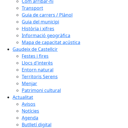
Com arribar-hi
Transport
Guia de carrers / Plànol
Guia del municipi
Història i xifres
Informació geogràfica
Mapa de capacitat acústica
Gaudeix de Castellcir
Festes i fires
Llocs d'interès
Entorn natural
Territoris Serens
Menjar
Patrimoni cultural
Actualitat
Avisos
Notícies
Agenda
Butlletí digital