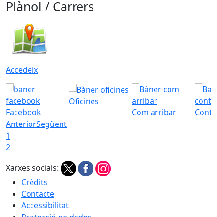
Plànol / Carrers
Accedeix
Oficines
Facebook
Com arribar
Conta
Anterior
Següent
1
2
Xarxes socials:
Crèdits
Contacte
Accessibilitat
Protecció de dades