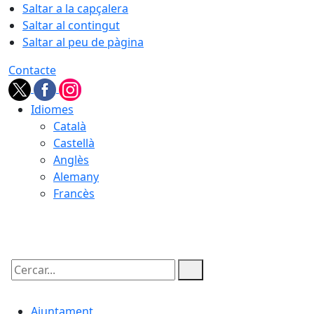
Saltar a la capçalera
Saltar al contingut
Saltar al peu de pàgina
Contacte
Idiomes
Català
Castellà
Anglès
Alemany
Francès
09.08.2026 | 02:09
Cercar:
Ajuntament