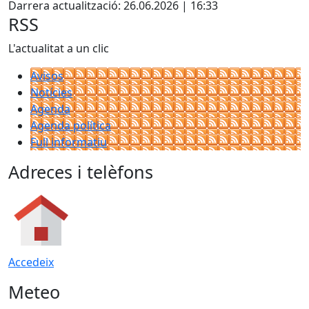
Darrera actualització: 26.06.2026 | 16:33
−
RSS
L'actualitat a un clic
Avisos
Notícies
Agenda
Agenda política
Full informatiu
Adreces i telèfons
Accedeix
Meteo