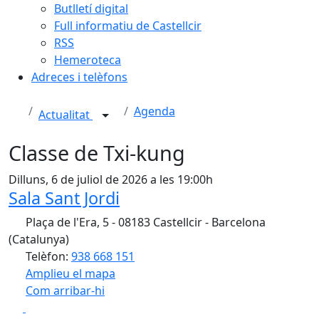
Butlletí digital
Full informatiu de Castellcir
RSS
Hemeroteca
Adreces i telèfons
Agenda
Actualitat
Classe de Txi-kung
Dilluns, 6 de juliol de 2026 a les 19:00h
Sala Sant Jordi
Plaça de l'Era, 5 - 08183 Castellcir - Barcelona
(Catalunya)
Telèfon:
938 668 151
Amplieu el mapa
Com arribar-hi
Leaflet
| ©
OpenStreetMap
contributors
Facebook
X
+