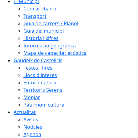
El Municipi
Com arribar-hi
Transport
Guia de carrers / Plànol
Guia del municipi
Història i xifres
Informació geogràfica
Mapa de capacitat acústica
Gaudeix de Castellcir
Festes i fires
Llocs d'interès
Entorn natural
Territoris Serens
Menjar
Patrimoni cultural
Actualitat
Avisos
Notícies
Agenda