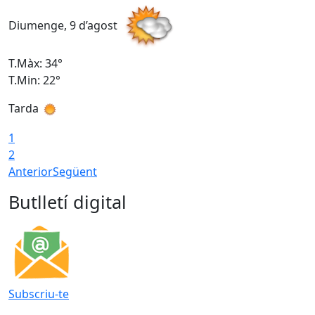
Diumenge, 9 d’agost
D
T.Màx: 34°
T
T.Min: 22°
T
Tarda
T
1
2
Anterior
Següent
Butlletí digital
Subscriu-te