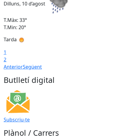
Dilluns, 10 d’agost
D
T.Màx: 33°
T
T.Min: 20°
T
Tarda
T
1
2
Anterior
Següent
Butlletí digital
Subscriu-te
Plànol / Carrers