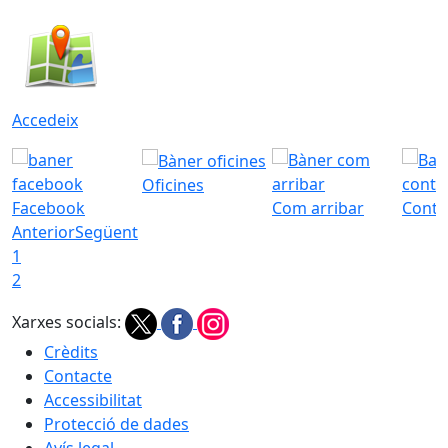
Accedeix
Oficines
Facebook
Com arribar
Conta
Anterior
Següent
1
2
Xarxes socials:
Crèdits
Contacte
Accessibilitat
Protecció de dades
Avís legal