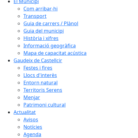
El Municipi
Com arribar-hi
Transport
Guia de carrers / Plànol
Guia del municipi
Història i xifres
Informació geogràfica
Mapa de capacitat acústica
Gaudeix de Castellcir
Festes i fires
Llocs d'interès
Entorn natural
Territoris Serens
Menjar
Patrimoni cultural
Actualitat
Avisos
Notícies
Agenda