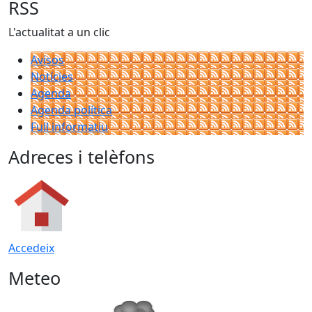
−
RSS
L'actualitat a un clic
Avisos
Notícies
Agenda
Agenda política
Full informatiu
Adreces i telèfons
Accedeix
Meteo