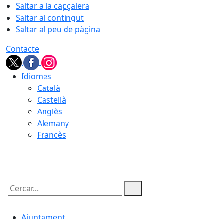
Saltar a la capçalera
Saltar al contingut
Saltar al peu de pàgina
Contacte
Idiomes
Català
Castellà
Anglès
Alemany
Francès
09.08.2026 | 15:10
Cercar:
Ajuntament