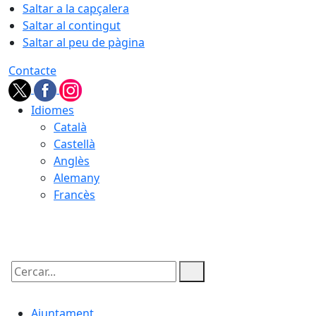
Saltar a la capçalera
Saltar al contingut
Saltar al peu de pàgina
Contacte
Idiomes
Català
Castellà
Anglès
Alemany
Francès
06.08.2026 | 11:03
Cercar:
Ajuntament