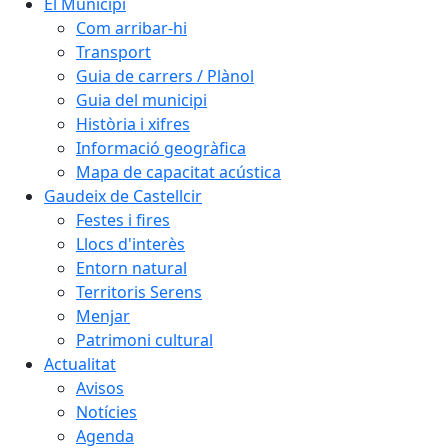
El Municipi
Com arribar-hi
Transport
Guia de carrers / Plànol
Guia del municipi
Història i xifres
Informació geogràfica
Mapa de capacitat acústica
Gaudeix de Castellcir
Festes i fires
Llocs d'interès
Entorn natural
Territoris Serens
Menjar
Patrimoni cultural
Actualitat
Avisos
Notícies
Agenda