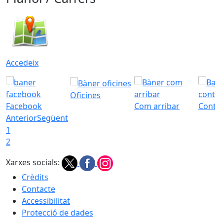
Accedeix
Oficines
Facebook
Com arribar
Conta
Anterior
Següent
1
2
Xarxes socials:
Crèdits
Contacte
Accessibilitat
Protecció de dades