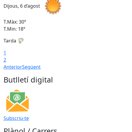
Dijous, 6 d’agost
D
T.Màx: 30°
T
T.Min: 18°
T
Tarda
T
1
2
Anterior
Següent
Butlletí digital
Subscriu-te
Plànol / Carrers