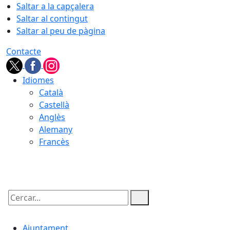
Saltar a la capçalera
Saltar al contingut
Saltar al peu de pàgina
Contacte
Idiomes
Català
Castellà
Anglès
Alemany
Francès
09.08.2026 | 16:57
Cercar:
Ajuntament