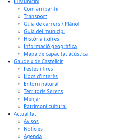
El Municipi
Com arribar-hi
Transport
Guia de carrers / Plànol
Guia del municipi
Història i xifres
Informació geogràfica
Mapa de capacitat acústica
Gaudeix de Castellcir
Festes i fires
Llocs d'interès
Entorn natural
Territoris Serens
Menjar
Patrimoni cultural
Actualitat
Avisos
Notícies
Agenda