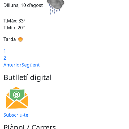
Dilluns, 10 d’agost
D
T.Màx: 33°
T
T.Min: 20°
T
Tarda
T
1
2
Anterior
Següent
Butlletí digital
Subscriu-te
Plànol / Carrers