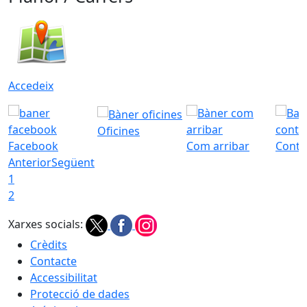
Accedeix
Oficines
Facebook
Com arribar
Conta
Anterior
Següent
1
2
Xarxes socials:
Crèdits
Contacte
Accessibilitat
Protecció de dades