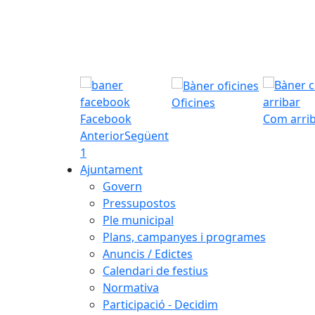
Oficines
Facebook
Com arri
Anterior
Següent
1
Ajuntament
Govern
Pressupostos
Ple municipal
Plans, campanyes i programes
Anuncis / Edictes
Calendari de festius
Normativa
Participació - Decidim