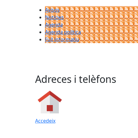
Avisos
Notícies
Agenda
Agenda política
Full informatiu
Adreces i telèfons
Accedeix