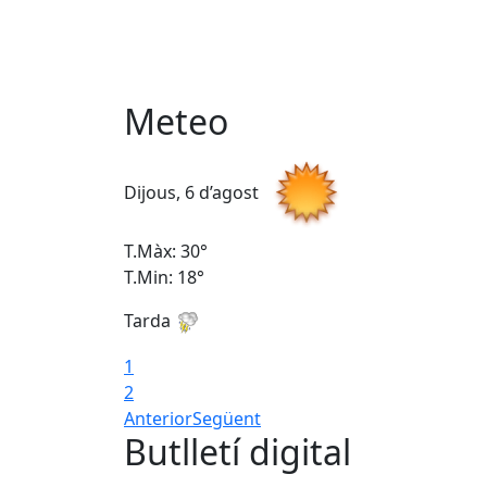
Meteo
Dijous, 6 d’agost
T.Màx: 30°
T.Min: 18°
Tarda
1
2
Anterior
Següent
Butlletí digital