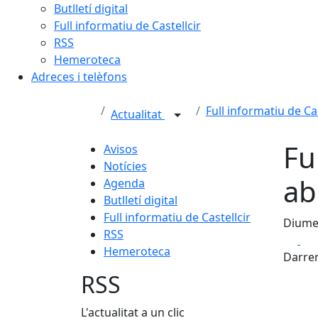
Butlletí digital
Full informatiu de Castellcir
RSS
Hemeroteca
Adreces i telèfons
Full informatiu de Cas
Actualitat
Fu
Avisos
Notícies
ab
Agenda
Butlletí digital
Full informatiu de Castellcir
Diume
RSS
Fa
Hemeroteca
Darrer
RSS
L'actualitat a un clic