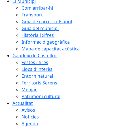
El Municipi
Com arribar-hi
Transport
Guia de carrers / Plànol
Guia del municipi
Història i xifres
Informació geogràfica
Mapa de capacitat acústica
Gaudeix de Castellcir
Festes i fires
Llocs d'interès
Entorn natural
Territoris Serens
Menjar
Patrimoni cultural
Actualitat
Avisos
Notícies
Agenda