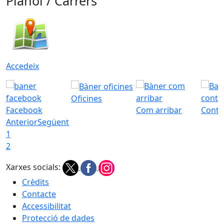
Plànol / Carrers
Accedeix
Oficines
Facebook
Com arribar
Conta
Anterior
Següent
1
2
Xarxes socials:
Crèdits
Contacte
Accessibilitat
Protecció de dades