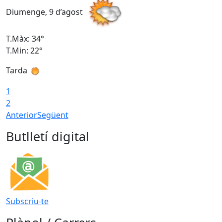
Diumenge, 9 d’agost
D
T.Màx: 34°
T
T.Min: 22°
T
Tarda
T
1
2
Anterior
Següent
Butlletí digital
Subscriu-te