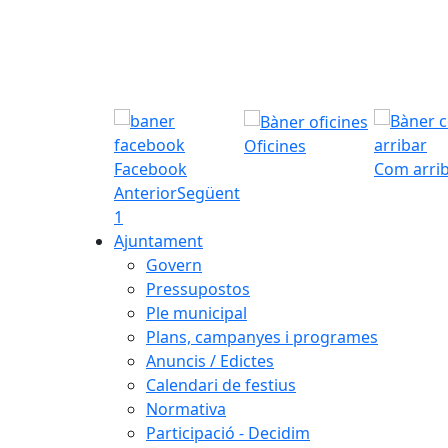
Oficines
Facebook
Com arri
Anterior
Següent
1
Ajuntament
Govern
Pressupostos
Ple municipal
Plans, campanyes i programes
Anuncis / Edictes
Calendari de festius
Normativa
Participació - Decidim