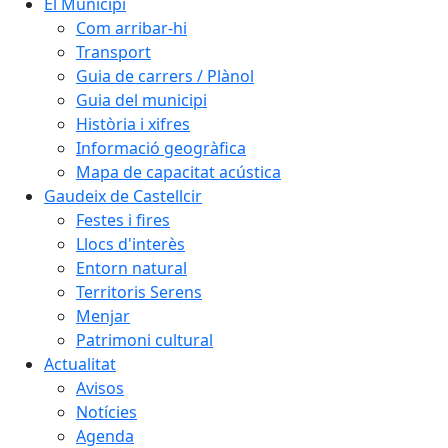
El Municipi
Com arribar-hi
Transport
Guia de carrers / Plànol
Guia del municipi
Història i xifres
Informació geogràfica
Mapa de capacitat acústica
Gaudeix de Castellcir
Festes i fires
Llocs d'interès
Entorn natural
Territoris Serens
Menjar
Patrimoni cultural
Actualitat
Avisos
Notícies
Agenda