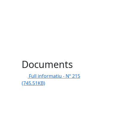
Documents
Full informatiu - Nº 215
(745.51KB)