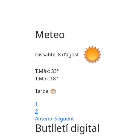
Meteo
Dissabte, 8 d’agost
T.Màx: 33°
T.Min: 18°
Tarda
1
2
Anterior
Següent
Butlletí digital