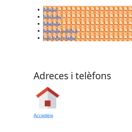
Avisos
Notícies
Agenda
Agenda política
Full informatiu
Adreces i telèfons
Accedeix