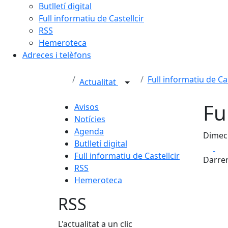
Butlletí digital
Full informatiu de Castellcir
RSS
Hemeroteca
Adreces i telèfons
Full informatiu de Cas
Actualitat
Fu
Avisos
Notícies
Agenda
Dimecr
Butlletí digital
Fa
Full informatiu de Castellcir
Darrer
RSS
Hemeroteca
RSS
L'actualitat a un clic