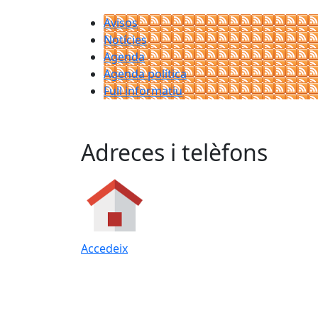
Avisos
Notícies
Agenda
Agenda política
Full informatiu
Adreces i telèfons
Accedeix