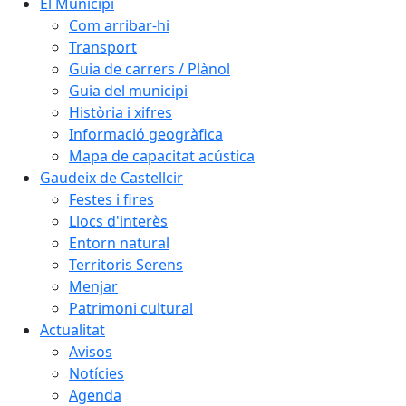
El Municipi
Com arribar-hi
Transport
Guia de carrers / Plànol
Guia del municipi
Història i xifres
Informació geogràfica
Mapa de capacitat acústica
Gaudeix de Castellcir
Festes i fires
Llocs d'interès
Entorn natural
Territoris Serens
Menjar
Patrimoni cultural
Actualitat
Avisos
Notícies
Agenda