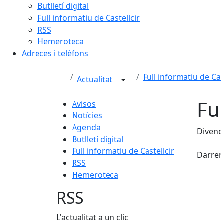
Butlletí digital
Full informatiu de Castellcir
RSS
Hemeroteca
Adreces i telèfons
Full informatiu de Cas
Actualitat
Fu
Avisos
Notícies
Agenda
Divend
Butlletí digital
Fa
Full informatiu de Castellcir
Darrer
RSS
Hemeroteca
RSS
L'actualitat a un clic