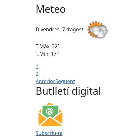
Meteo
Divendres, 7 d’agost
T.Màx: 32°
T.Min: 17°
1
2
Anterior
Següent
Butlletí digital
Subscriu-te