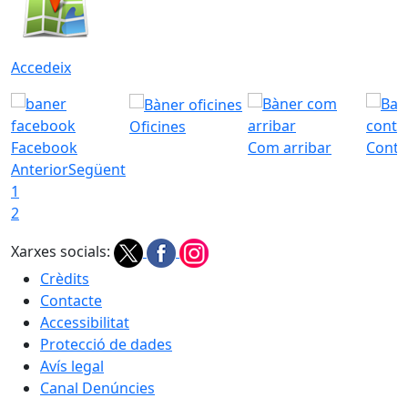
Accedeix
Oficines
Facebook
Com arribar
Conta
Anterior
Següent
1
2
Xarxes socials:
Crèdits
Contacte
Accessibilitat
Protecció de dades
Avís legal
Canal Denúncies