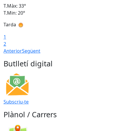
T.Màx: 33°
T
T.Min: 20°
T
Tarda
T
1
2
Anterior
Següent
Butlletí digital
Subscriu-te
Plànol / Carrers