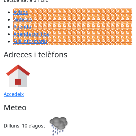
L'actualitat a un clic
Avisos
Notícies
Agenda
Agenda política
Full informatiu
Adreces i telèfons
Accedeix
Meteo
Dilluns, 10 d’agost
D