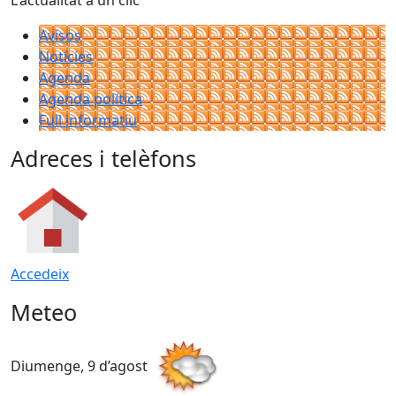
L'actualitat a un clic
Avisos
Notícies
Agenda
Agenda política
Full informatiu
Adreces i telèfons
Accedeix
Meteo
Diumenge, 9 d’agost
D