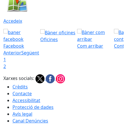
Accedeix
Oficines
Facebook
Com arribar
Conta
Anterior
Següent
1
2
Xarxes socials:
Crèdits
Contacte
Accessibilitat
Protecció de dades
Avís legal
Canal Denúncies