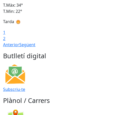
T.Màx: 34°
T
T.Min: 22°
T
Tarda
T
1
2
Anterior
Següent
Butlletí digital
Subscriu-te
Plànol / Carrers