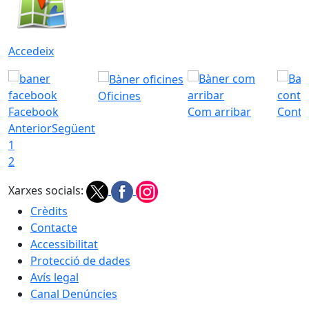
Accedeix
Oficines
Facebook
Com arribar
Conta
Anterior
Següent
1
2
Xarxes socials:
Crèdits
Contacte
Accessibilitat
Protecció de dades
Avís legal
Canal Denúncies