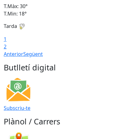
T.Màx: 30°
T
T.Min: 18°
T
Tarda
T
1
2
Anterior
Següent
Butlletí digital
Subscriu-te
Plànol / Carrers