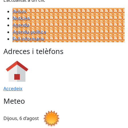
L'actualitat a un clic
Avisos
Notícies
Agenda
Agenda política
Full informatiu
Adreces i telèfons
Accedeix
Meteo
Dijous, 6 d’agost
D