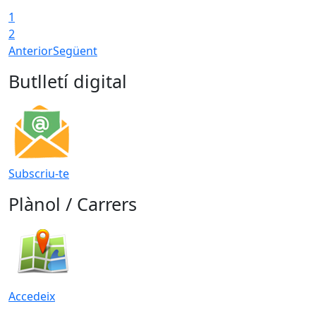
1
T
2
Anterior
Següent
Butlletí digital
Subscriu-te
Plànol / Carrers
Accedeix