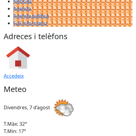
Notícies
Agenda
Agenda política
Full informatiu
Adreces i telèfons
Accedeix
Meteo
Divendres, 7 d’agost
D
T.Màx: 32°
T
T.Min: 17°
T