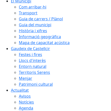
El Municipi
Com arribar-hi
Transport
Guia de carrers / Plànol
Guia del municipi
Història i xifres
Informació geogràfica
Mapa de capacitat acústica
Gaudeix de Castellcir
Festes i fires
Llocs d'interès
Entorn natural
Territoris Serens
Menjar
Patrimoni cultural
Actualitat
Avisos
Notícies
Agenda