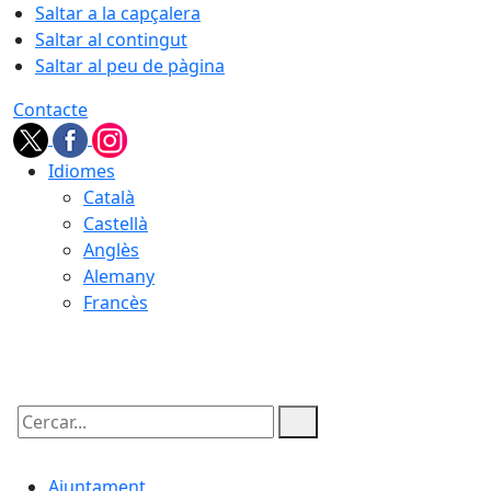
Saltar a la capçalera
Saltar al contingut
Saltar al peu de pàgina
Contacte
Idiomes
Català
Castellà
Anglès
Alemany
Francès
07.08.2026 | 02:43
Cercar:
Ajuntament