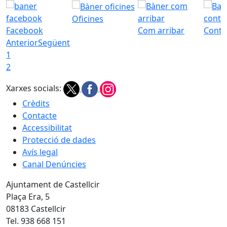
Oficines
Facebook
Com arribar
Conta
Anterior
Següent
1
2
Xarxes socials:
Crèdits
Contacte
Accessibilitat
Protecció de dades
Avís legal
Canal Denúncies
Ajuntament de Castellcir
Plaça Era, 5
08183 Castellcir
Tel. 938 668 151