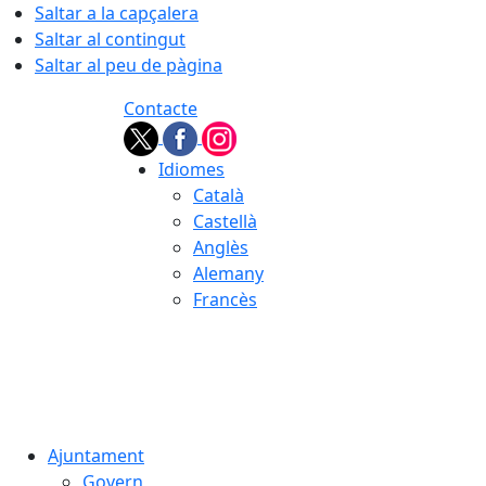
Saltar a la capçalera
Saltar al contingut
Saltar al peu de pàgina
Contacte
Idiomes
Català
Castellà
Anglès
Alemany
Francès
07.08.2026 | 13:07
Ajuntament
Govern