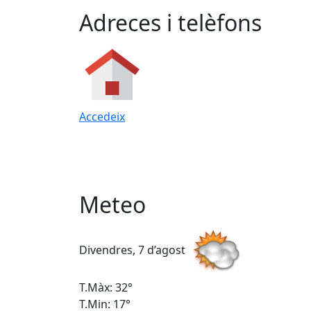
Adreces i telèfons
Accedeix
Meteo
Divendres, 7 d’agost
T.Màx: 32°
T.Min: 17°