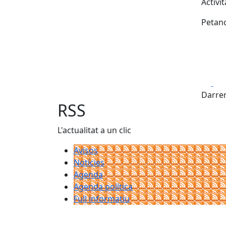
Activi
Petanc
Fa
Darrer
RSS
L'actualitat a un clic
Avisos
Notícies
Agenda
Agenda política
Full informatiu