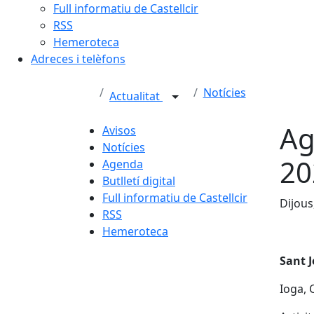
Full informatiu de Castellcir
RSS
Hemeroteca
Adreces i telèfons
Notícies
Actualitat
Ag
Avisos
Notícies
20
Agenda
Butlletí digital
Full informatiu de Castellcir
Dijous
RSS
Hemeroteca
Sant J
Ioga, 