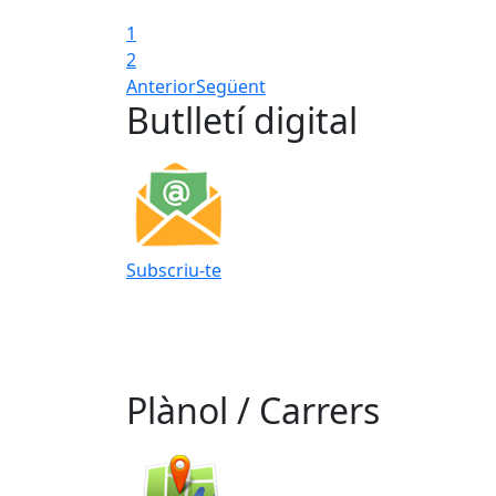
1
2
Anterior
Següent
Butlletí digital
Subscriu-te
Plànol / Carrers