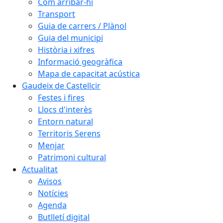
Com arribar-hi
Transport
Guia de carrers / Plànol
Guia del municipi
Història i xifres
Informació geogràfica
Mapa de capacitat acústica
Gaudeix de Castellcir
Festes i fires
Llocs d'interès
Entorn natural
Territoris Serens
Menjar
Patrimoni cultural
Actualitat
Avisos
Notícies
Agenda
Butlletí digital