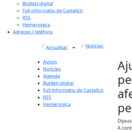
Butlletí digital
Full informatiu de Castellcir
RSS
Hemeroteca
Adreces i telèfons
Notícies
Actualitat
Aj
Avisos
Notícies
pe
Agenda
Butlletí digital
af
Full informatiu de Castellcir
RSS
pe
Hemeroteca
Dijous
A cont