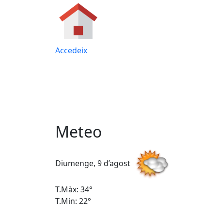
Accedeix
Meteo
Diumenge, 9 d’agost
T.Màx: 34°
T.Min: 22°