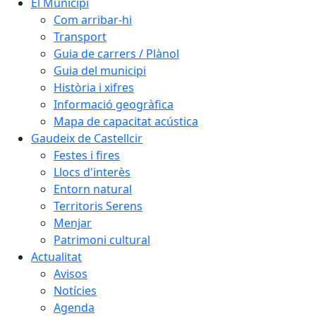
El Municipi
Com arribar-hi
Transport
Guia de carrers / Plànol
Guia del municipi
Història i xifres
Informació geogràfica
Mapa de capacitat acústica
Gaudeix de Castellcir
Festes i fires
Llocs d'interès
Entorn natural
Territoris Serens
Menjar
Patrimoni cultural
Actualitat
Avisos
Notícies
Agenda