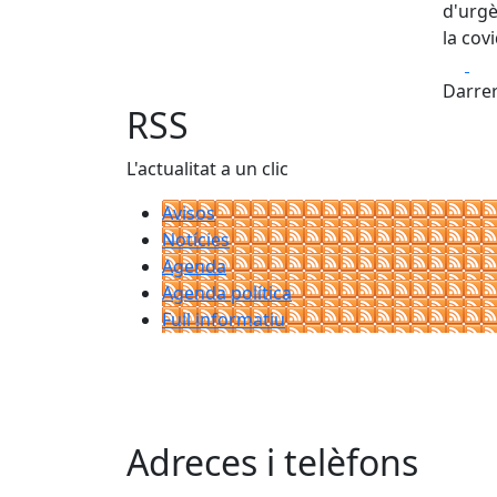
d'urgè
la covi
Fa
Darrer
RSS
L'actualitat a un clic
Avisos
Notícies
Agenda
Agenda política
Full informatiu
Adreces i telèfons