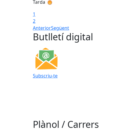
Tarda
1
2
Anterior
Següent
Butlletí digital
Subscriu-te
Plànol / Carrers