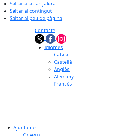
Saltar a la capçalera
Saltar al contingut
Saltar al peu de pàgina
Contacte
Idiomes
Català
Castellà
Anglès
Alemany
Francès
08.08.2026 | 17:41
Ajuntament
Govern