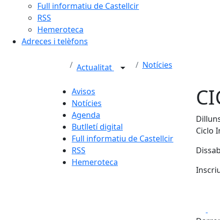
Full informatiu de Castellcir
RSS
Hemeroteca
Adreces i telèfons
Notícies
Actualitat
CI
Avisos
Notícies
Agenda
Dilluns
Butlletí digital
Ciclo 
Full informatiu de Castellcir
RSS
Dissab
Hemeroteca
Inscriu
Fa