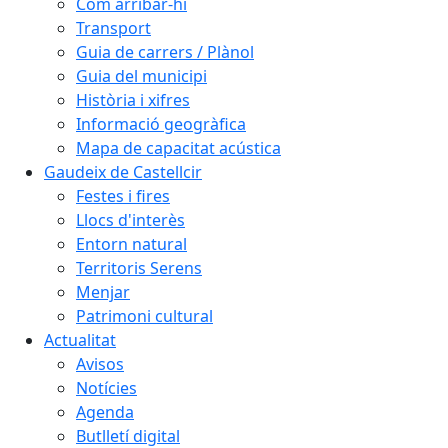
Com arribar-hi
Transport
Guia de carrers / Plànol
Guia del municipi
Història i xifres
Informació geogràfica
Mapa de capacitat acústica
Gaudeix de Castellcir
Festes i fires
Llocs d'interès
Entorn natural
Territoris Serens
Menjar
Patrimoni cultural
Actualitat
Avisos
Notícies
Agenda
Butlletí digital