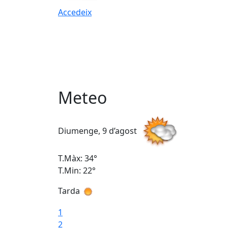
Accedeix
Meteo
Diumenge, 9 d’agost
T.Màx: 34°
T.Min: 22°
Tarda
1
2