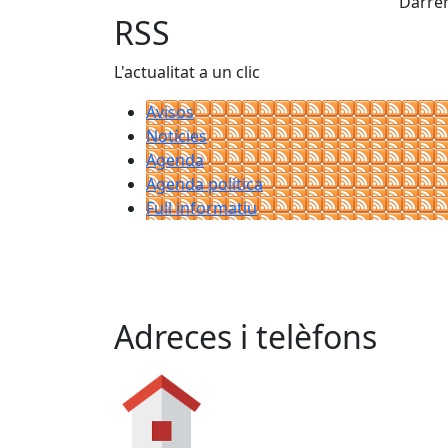
Darrer
RSS
L'actualitat a un clic
Avisos
Notícies
Agenda
Agenda política
Full informatiu
Adreces i telèfons