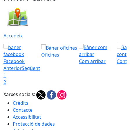
Accedeix
Oficines
Facebook
Com arribar
Conta
Anterior
Següent
1
2
Xarxes socials:
Crèdits
Contacte
Accessibilitat
Protecció de dades