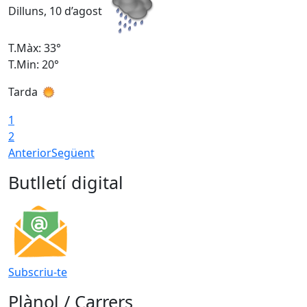
Dilluns, 10 d’agost
D
T.Màx: 33°
T
T.Min: 20°
T
Tarda
T
1
2
Anterior
Següent
Butlletí digital
Subscriu-te
Plànol / Carrers