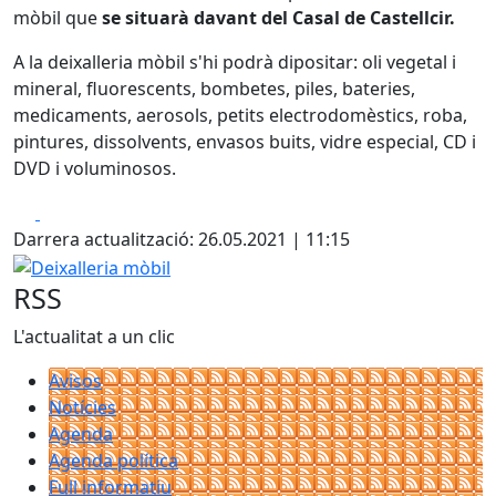
mòbil que
se situarà davant del Casal de Castellcir.
A la deixalleria mòbil s'hi podrà dipositar: oli vegetal i
mineral, fluorescents, bombetes, piles, bateries,
medicaments, aerosols, petits electrodomèstics, roba,
pintures, dissolvents, envasos buits, vidre especial, CD i
DVD i voluminosos.
Facebook
X
Darrera actualització: 26.05.2021 | 11:15
Deixalleria mòbil
RSS
L'actualitat a un clic
Avisos
Notícies
Agenda
Agenda política
Full informatiu