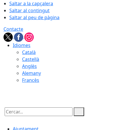
Saltar a la capçalera
Saltar al contingut
Saltar al peu de pàgina
Contacte
Idiomes
Català
Castellà
Anglès
Alemany
Francès
07.08.2026 | 13:24
Cercar:
Ajuntament