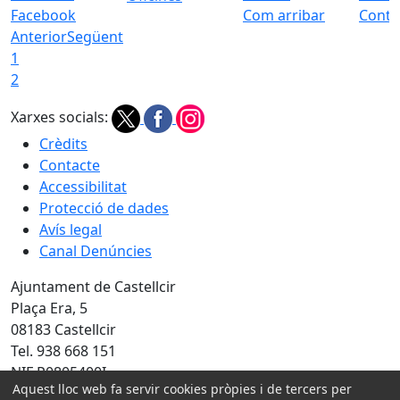
Facebook
Com arribar
Conta
Anterior
Següent
1
2
Xarxes socials:
Crèdits
Contacte
Accessibilitat
Protecció de dades
Avís legal
Canal Denúncies
Ajuntament de Castellcir
Plaça Era, 5
08183 Castellcir
Tel. 938 668 151
NIF P0805400I
Aquest lloc web fa servir cookies pròpies i de tercers per