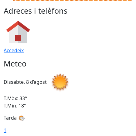
Adreces i telèfons
Accedeix
Meteo
Dissabte, 8 d’agost
D
T.Màx: 33°
T
T.Min: 18°
T
Tarda
1