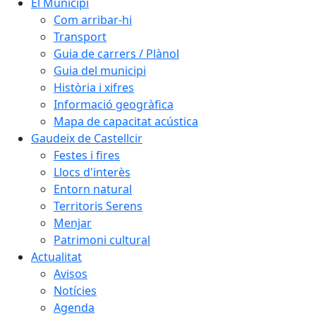
El Municipi
Com arribar-hi
Transport
Guia de carrers / Plànol
Guia del municipi
Història i xifres
Informació geogràfica
Mapa de capacitat acústica
Gaudeix de Castellcir
Festes i fires
Llocs d'interès
Entorn natural
Territoris Serens
Menjar
Patrimoni cultural
Actualitat
Avisos
Notícies
Agenda