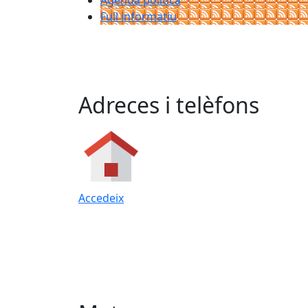
Agenda política
Full informatiu
Adreces i telèfons
Accedeix