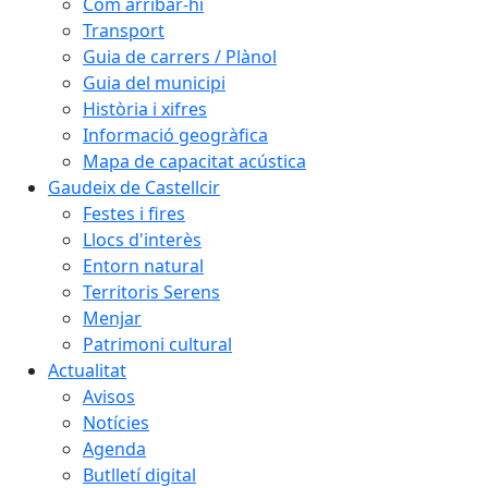
Com arribar-hi
Transport
Guia de carrers / Plànol
Guia del municipi
Història i xifres
Informació geogràfica
Mapa de capacitat acústica
Gaudeix de Castellcir
Festes i fires
Llocs d'interès
Entorn natural
Territoris Serens
Menjar
Patrimoni cultural
Actualitat
Avisos
Notícies
Agenda
Butlletí digital