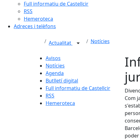
Full informatiu de Castellcir
RSS
Hemeroteca
Adreces i telèfons
Notícies
Actualitat
In
Avisos
Notícies
ju
Agenda
Butlletí digital
Full informatiu de Castellcir
Divend
RSS
Com ja
Hemeroteca
s'esta
person
conseq
Barcel
poder 