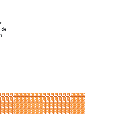
r
t de
en