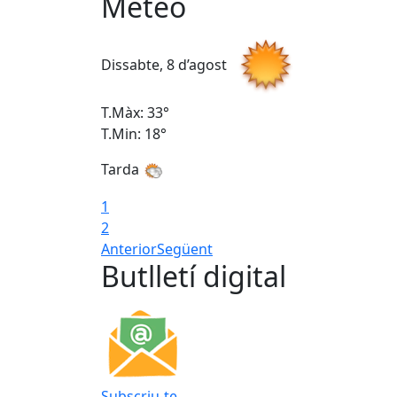
Meteo
Dissabte, 8 d’agost
T.Màx: 33°
T.Min: 18°
Tarda
1
2
Anterior
Següent
Butlletí digital
Subscriu-te