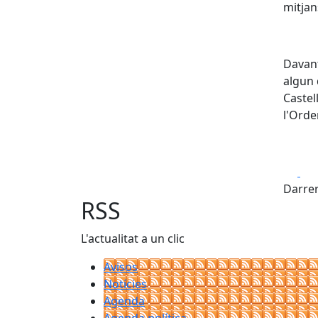
mitjan
Davant
algun 
Castel
l'Orde
Fa
Darrer
RSS
L'actualitat a un clic
Avisos
Notícies
Agenda