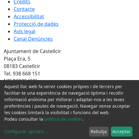
Crèdits
Contacte
Accessibilitat
Protecció de dades
Avís legal
Canal Denúncies
Ajuntament de Castellcir
Plaça Era, 5
08183 Castellcir
Tel. 938 668 151
NIF P0805400I
Aquest lloc web fa servir cookies pròpies i de tercers per
facilitar-te una experiència de navegació òptima i recollir
Amb la col·laboració de:
informació anònima per millorar i adaptar-nos a les teves
preferències i pautes de navegació. Navegar sense acceptar
les cookies limitarà la visibilitat i funcions del web.
Podeu consultar la
política de cookies
.
Configurar opcions
...
Rebutja
Acceptar