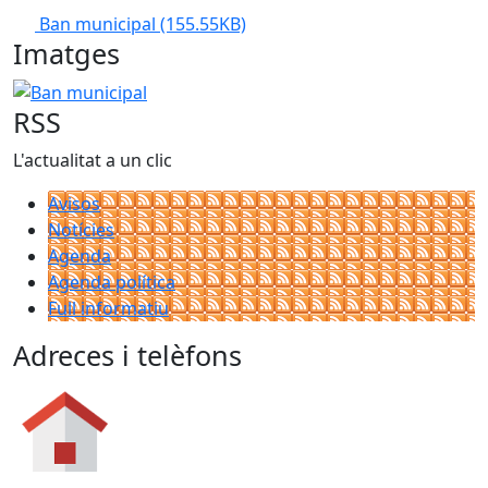
Ban municipal
(155.55KB)
Imatges
Ban municipal
RSS
L'actualitat a un clic
Avisos
Notícies
Agenda
Agenda política
Full informatiu
Adreces i telèfons