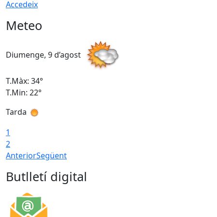
Accedeix
Meteo
Diumenge, 9 d’agost
D
T.Màx: 34°
T
T.Min: 22°
T
Tarda
T
1
2
Anterior
Següent
Butlletí digital