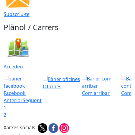
Subscriu-te
Plànol / Carrers
Accedeix
Oficines
Facebook
Com arribar
Conta
Anterior
Següent
1
2
Xarxes socials: