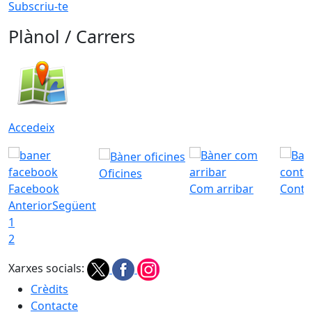
Subscriu-te
Plànol / Carrers
Accedeix
Oficines
Facebook
Com arribar
Conta
Anterior
Següent
1
2
Xarxes socials:
Crèdits
Contacte