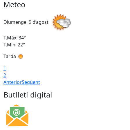
Meteo
Diumenge, 9 d’agost
D
T.Màx: 34°
T
T.Min: 22°
T
Tarda
T
1
2
Anterior
Següent
Butlletí digital