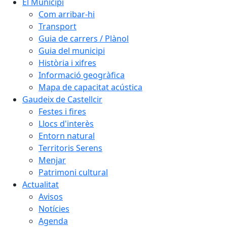
El Municipi
Com arribar-hi
Transport
Guia de carrers / Plànol
Guia del municipi
Història i xifres
Informació geogràfica
Mapa de capacitat acústica
Gaudeix de Castellcir
Festes i fires
Llocs d'interès
Entorn natural
Territoris Serens
Menjar
Patrimoni cultural
Actualitat
Avisos
Notícies
Agenda