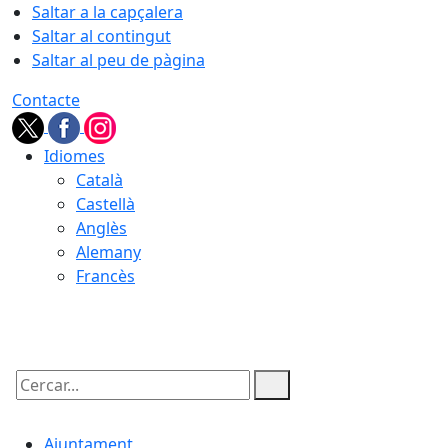
Saltar a la capçalera
Saltar al contingut
Saltar al peu de pàgina
Contacte
Idiomes
Català
Castellà
Anglès
Alemany
Francès
09.08.2026 | 06:28
Cercar:
Ajuntament