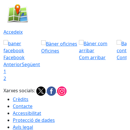
Accedeix
Oficines
Facebook
Com arribar
Conta
Anterior
Següent
1
2
Xarxes socials:
Crèdits
Contacte
Accessibilitat
Protecció de dades
Avís legal