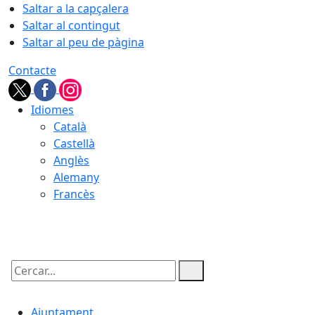
Saltar a la capçalera
Saltar al contingut
Saltar al peu de pàgina
Contacte
Idiomes
Català
Castellà
Anglès
Alemany
Francès
06.08.2026 | 13:38
Cercar:
Ajuntament