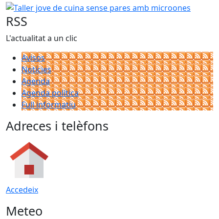
Taller jove de cuina sense pares amb microones
RSS
L'actualitat a un clic
Avisos
Notícies
Agenda
Agenda política
Full informatiu
Adreces i telèfons
Accedeix
Meteo