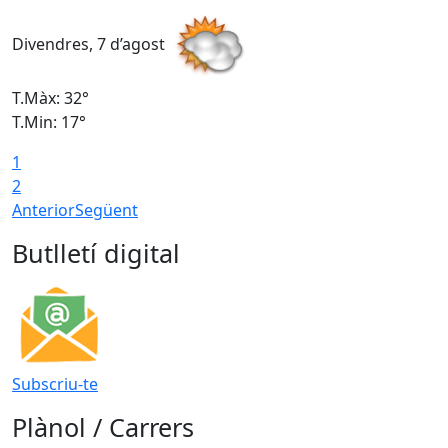
Divendres, 7 d’agost
D
T.Màx: 32°
T
T.Min: 17°
T
1
T
2
Anterior
Següent
Butlletí digital
Subscriu-te
Plànol / Carrers