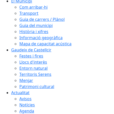
El Municipi
Com arribar-hi
Transport
Guia de carrers / Plànol
Guia del municipi
Història i xifres
Informació geogràfica
Mapa de capacitat acústica
Gaudeix de Castellcir
Festes i fires
Llocs d'interès
Entorn natural
Territoris Serens
Menjar
Patrimoni cultural
Actualitat
Avisos
Notícies
Agenda