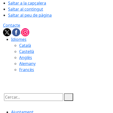
Saltar a la capçalera
Saltar al contingut
Saltar al peu de pàgina
Contacte
Idiomes
Català
Castellà
Anglès
Alemany
Francès
07.08.2026 | 02:47
Cercar:
Ajuntament