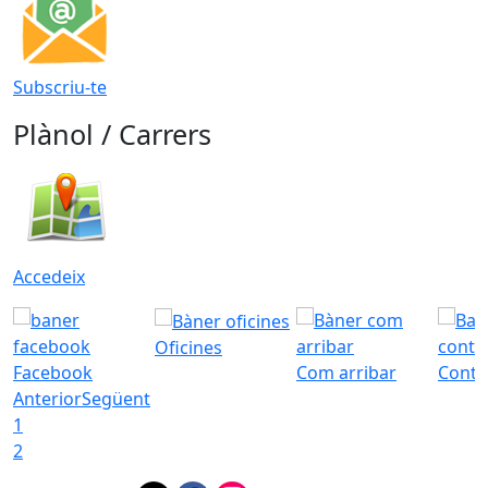
Subscriu-te
Plànol / Carrers
Accedeix
Oficines
Facebook
Com arribar
Conta
Anterior
Següent
1
2