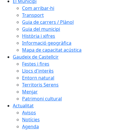
El Municipi
Com arribar-hi
Transport
Guia de carrers / Plànol
Guia del municipi
Història i xifres
Informació geogràfica
Mapa de capacitat acústica
Gaudeix de Castellcir
Festes i fires
Llocs d'interès
Entorn natural
Territoris Serens
Menjar
Patrimoni cultural
Actualitat
Avisos
Notícies
Agenda