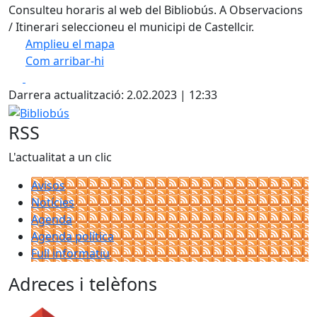
Consulteu horaris al web del Bibliobús. A Observacions
/ Itinerari seleccioneu el municipi de Castellcir.
Amplieu el mapa
Com arribar-hi
Leaflet
| ©
OpenStreetMap
contributors
Facebook
X
+
Darrera actualització: 2.02.2023 | 12:33
−
Bibliobús
RSS
L'actualitat a un clic
Avisos
Notícies
Agenda
Agenda política
Full informatiu
Adreces i telèfons