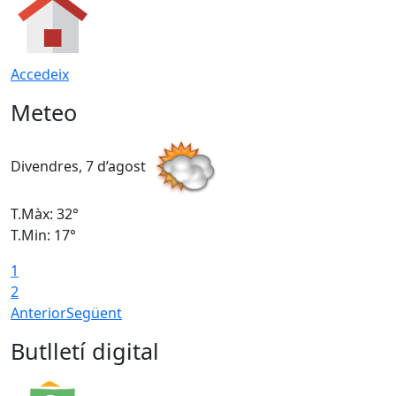
Accedeix
Meteo
Divendres, 7 d’agost
D
T.Màx: 32°
T
T.Min: 17°
T
1
T
2
Anterior
Següent
Butlletí digital