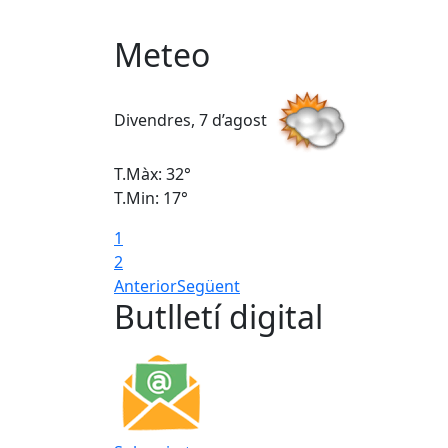
Meteo
Divendres, 7 d’agost
T.Màx: 32°
T.Min: 17°
1
2
Anterior
Següent
Butlletí digital