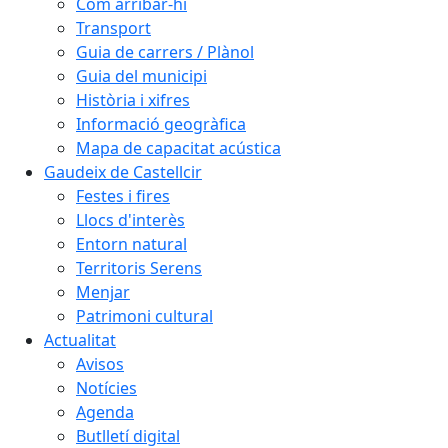
Com arribar-hi
Transport
Guia de carrers / Plànol
Guia del municipi
Història i xifres
Informació geogràfica
Mapa de capacitat acústica
Gaudeix de Castellcir
Festes i fires
Llocs d'interès
Entorn natural
Territoris Serens
Menjar
Patrimoni cultural
Actualitat
Avisos
Notícies
Agenda
Butlletí digital