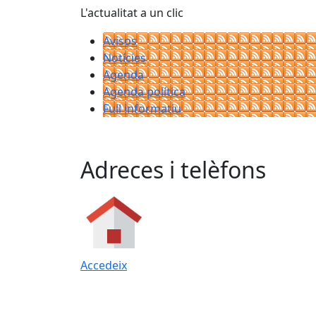
L'actualitat a un clic
Avisos
Notícies
Agenda
Agenda política
Full informatiu
Adreces i telèfons
Accedeix