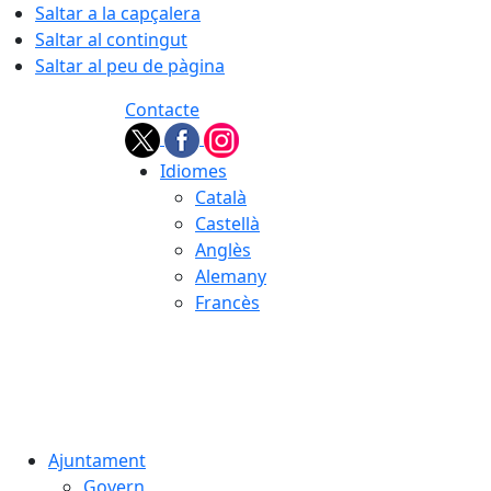
Saltar a la capçalera
Saltar al contingut
Saltar al peu de pàgina
Contacte
Idiomes
Català
Castellà
Anglès
Alemany
Francès
07.08.2026 | 04:15
Ajuntament
Govern