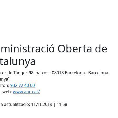
ministració Oberta de
talunya
rer de Tànger, 98, baixos - 08018 Barcelona - Barcelona
unya)
èfon:
932 72 40 00
c web:
www.aoc.cat/
cebook
X
a actualització: 11.11.2019 | 11:58