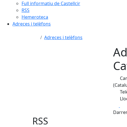
Full informatiu de Castellcir
RSS
Hemeroteca
Adreces i telèfons
Adreces i telèfons
Ad
Ca
Car
(Catal
Tel
Llo
Fa
Darrer
RSS