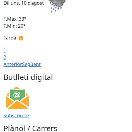
Dilluns, 10 d’agost
D
T.Màx: 33°
T
T.Min: 20°
T
Tarda
T
1
2
Anterior
Següent
Butlletí digital
Subscriu-te
Plànol / Carrers