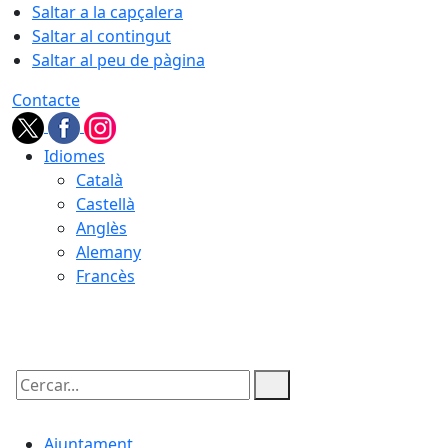
Saltar a la capçalera
Saltar al contingut
Saltar al peu de pàgina
Contacte
Idiomes
Català
Castellà
Anglès
Alemany
Francès
09.08.2026 | 16:00
Cercar:
Ajuntament