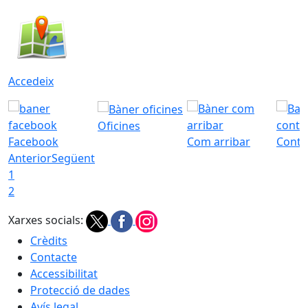
Accedeix
Oficines
Facebook
Com arribar
Conta
Anterior
Següent
1
2
Xarxes socials:
Crèdits
Contacte
Accessibilitat
Protecció de dades
Avís legal