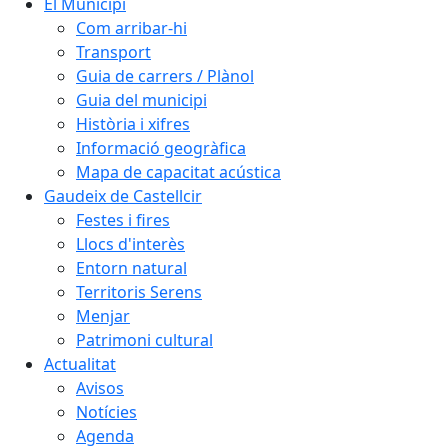
El Municipi
Com arribar-hi
Transport
Guia de carrers / Plànol
Guia del municipi
Història i xifres
Informació geogràfica
Mapa de capacitat acústica
Gaudeix de Castellcir
Festes i fires
Llocs d'interès
Entorn natural
Territoris Serens
Menjar
Patrimoni cultural
Actualitat
Avisos
Notícies
Agenda