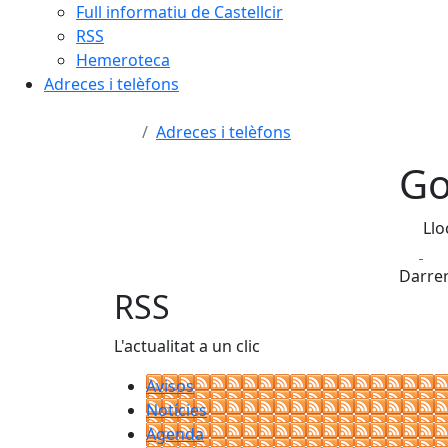
Full informatiu de Castellcir
RSS
Hemeroteca
Adreces i telèfons
Adreces i telèfons
Go
Llo
Fa
Darrer
RSS
L'actualitat a un clic
Avisos
Notícies
Agenda