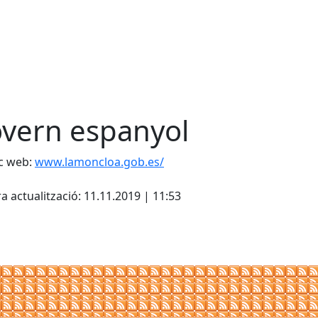
vern espanyol
c web:
www.lamoncloa.gob.es/
cebook
X
a actualització: 11.11.2019 | 11:53