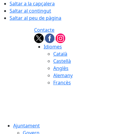
Saltar a la capçalera
Saltar al contingut
Saltar al peu de pàgina
Contacte
Idiomes
Català
Castellà
Anglès
Alemany
Francès
09.08.2026 | 08:34
Ajuntament
Govern