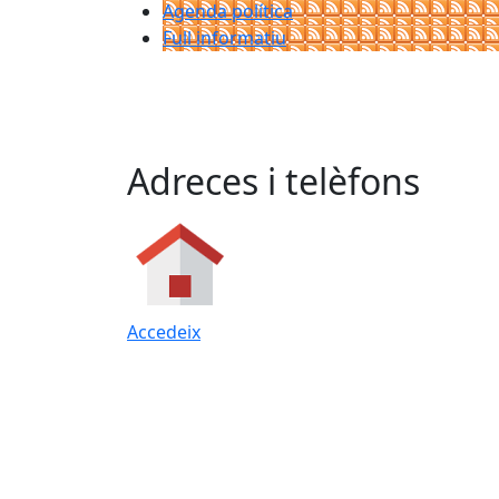
Agenda política
Full informatiu
Adreces i telèfons
Accedeix