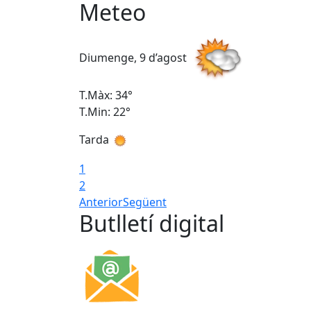
Meteo
Diumenge, 9 d’agost
T.Màx: 34°
T.Min: 22°
Tarda
1
2
Anterior
Següent
Butlletí digital