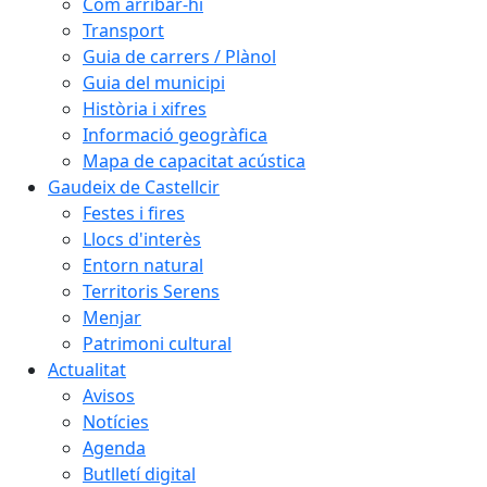
Com arribar-hi
Transport
Guia de carrers / Plànol
Guia del municipi
Història i xifres
Informació geogràfica
Mapa de capacitat acústica
Gaudeix de Castellcir
Festes i fires
Llocs d'interès
Entorn natural
Territoris Serens
Menjar
Patrimoni cultural
Actualitat
Avisos
Notícies
Agenda
Butlletí digital