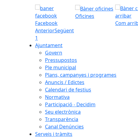
Oficines
Facebook
Com arri
Anterior
Següent
1
Ajuntament
Govern
Pressupostos
Ple municipal
Plans, campanyes i programes
Anuncis / Edictes
Calendari de festius
Normativa
Participació - Decidim
Seu electrònica
Transparència
Canal Denúncies
Serveis i tràmits