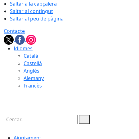
Saltar a la capçalera
Saltar al contingut
Saltar al peu de pàgina
Contacte
Idiomes
Català
Castellà
Anglès
Alemany
Francès
06.08.2026 | 19:57
Cercar:
Ajuntament