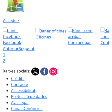
Accedeix
Oficines
Facebook
Com arribar
Conta
Anterior
Següent
1
2
Xarxes socials:
Crèdits
Contacte
Accessibilitat
Protecció de dades
Avís legal
Canal Denúncies