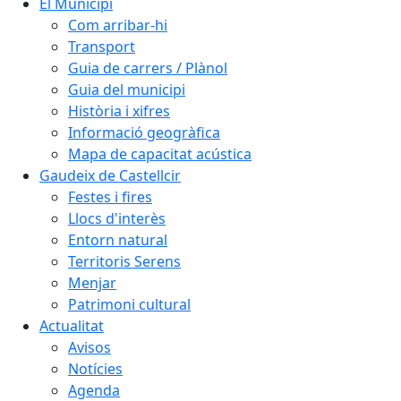
El Municipi
Com arribar-hi
Transport
Guia de carrers / Plànol
Guia del municipi
Història i xifres
Informació geogràfica
Mapa de capacitat acústica
Gaudeix de Castellcir
Festes i fires
Llocs d'interès
Entorn natural
Territoris Serens
Menjar
Patrimoni cultural
Actualitat
Avisos
Notícies
Agenda