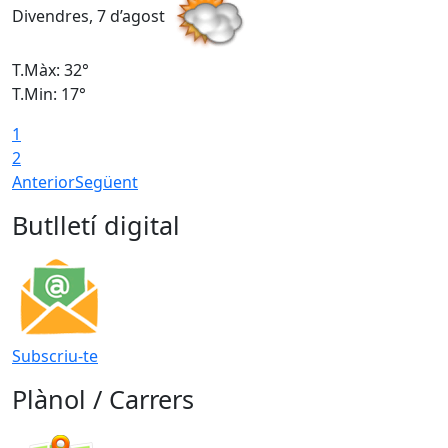
Divendres, 7 d’agost
D
T.Màx: 32°
T
T.Min: 17°
T
1
T
2
Anterior
Següent
Butlletí digital
Subscriu-te
Plànol / Carrers