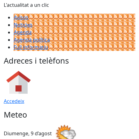
L'actualitat a un clic
Avisos
Notícies
Agenda
Agenda política
Full informatiu
Adreces i telèfons
Accedeix
Meteo
Diumenge, 9 d’agost
D