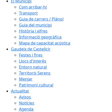
El Municipi
Com arribar-hi
Transport
Guia de carrers / Plànol
Guia del municipi
Història i xifres
Informació geogràfica
Mapa de capacitat acústica
Gaudeix de Castellcir
Festes i fires
Llocs d'interès
Entorn natural
Territoris Serens
Menjar
Patrimoni cultural
Actualitat
Avisos
Notícies
Agenda