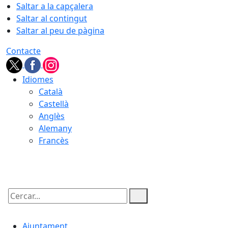
Saltar a la capçalera
Saltar al contingut
Saltar al peu de pàgina
Contacte
Idiomes
Català
Castellà
Anglès
Alemany
Francès
08.08.2026 | 13:51
Cercar:
Ajuntament