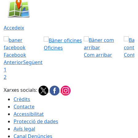
Accedeix
Oficines
Facebook
Com arribar
Conta
Anterior
Següent
1
2
Xarxes socials:
Crèdits
Contacte
Accessibilitat
Protecció de dades
Avís legal
Canal Denúncies