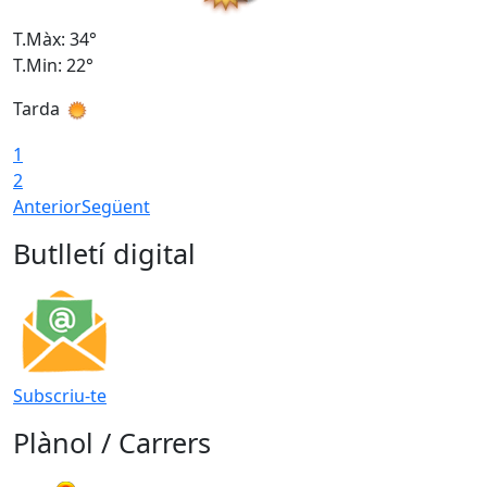
T.Màx: 34°
T
T.Min: 22°
T
Tarda
T
1
2
Anterior
Següent
Butlletí digital
Subscriu-te
Plànol / Carrers